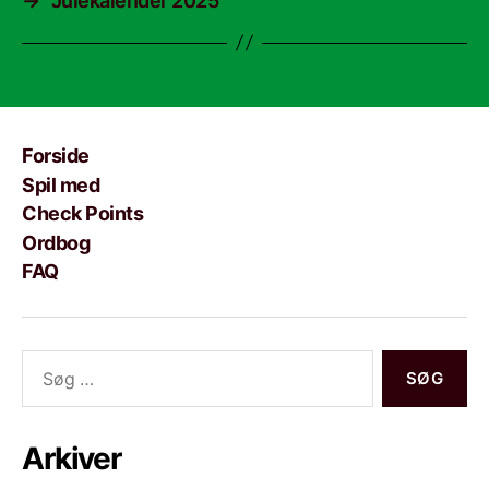
→
Julekalender 2025
Forside
Spil med
Check Points
Ordbog
FAQ
Søg
efter:
Arkiver