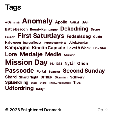
Tags
Anomaly
Apollo
BAF
+Gamma
Artikel
Dekodning
Battle Beacon
Bounty Kampagne
Drone
First Saturdays
Fødselsdag
Guide
Field Art
Halloween
Julekalendar
IngressToast
IngressValentines
Kampagne
Kinetic Capsule
Level 8 Week
Link Star
Medalje
Lore
Medie
Mission
Mission Day
Orion
Nytår
NL-1331
Passcode
Second Sunday
Portal
Scanner
Shard
Shard Night
SITREP
Solhverv
Skirmish
Spilændring
Tips
Stats
Store
The Kureze Effect
Udfordring
Udstyr
© 2026
Enlightened Danmark
Op
↑