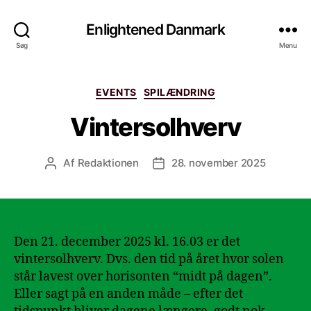
Enlightened Danmark
Søg
Menu
Kategorier
EVENTS
SPILÆNDRING
Vintersolhverv
Af
Redaktionen
28. november 2025
Indlægsforfatter
Indlægsdato
Den 21. december 2025 kl. 16.03 er det
vintersolhverv. Dvs. den tid på året hvor solen
står lavest over horisonten “midt på dagen”.
Eller sagt på en anden måde – efter det