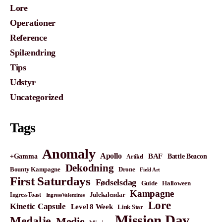
Lore
Operationer
Reference
Spilændring
Tips
Udstyr
Uncategorized
Tags
Anomaly
Apollo
BAF
Battle Beacon
+Gamma
Artikel
Dekodning
Bounty Kampagne
Drone
Field Art
First Saturdays
Fødselsdag
Guide
Halloween
Kampagne
IngressToast
Julekalendar
IngressValentines
Lore
Kinetic Capsule
Level 8 Week
Link Star
Mission Day
Medalje
Medie