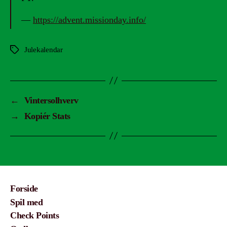
—
https://advent.missionday.info/
Julekalendar
Tags
←
Vintersolhverv
→
Kopiér Stats
Forside
Spil med
Check Points