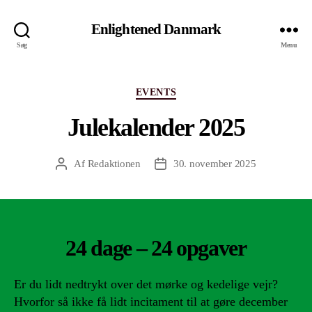
Enlightened Danmark
Søg
Menu
Kategorier
EVENTS
Julekalender 2025
Af
Redaktionen
30. november 2025
Indlægsforfatter
Indlægsdato
24 dage – 24 opgaver
Er du lidt nedtrykt over det mørke og kedelige vejr?
Hvorfor så ikke få lidt incitament til at gøre december