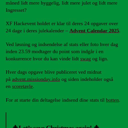
måned lidt mere hyggelig, lidt mere julet og lidt mere
Ingresset?
XF Hackevent holdet er klar til deres 24 opgaver over
24 dage i deres julekalender –
Advent Calendar 2025
.
Ved løsning og indsendelse af stats eller foto hver dag
inden 23.59 modtager du point som indgår i en
konkurrence hvor du kan vinde lidt
swag
og lign.
Hver dags opgave blive publiceret ved midnat
på
advent.missionday.info
og siden indeholder også
en
scoretavle
.
For at starte din deltagelse indsend dine stats til
botten
.
🎄Let’s save Christmas again! 🎄