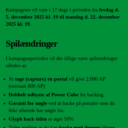
Kampagnen vil vare i 17 dage i perioden fra
fredag d.
5. december 2025 kl. 19 til mandag d. 22. december
2025 kl. 19
.
Spilændringer
I kampagneperioden vil der tillige være spilændringer
således at:
At
tage (capture) en portal
vil give 2.000 AP
(normalt 800 AP)
Dobbelt udbytte af Power Cube
fra hacking
Garanti for nøgle
ved at hacke på portaler som du
ikke allerede har nøgle for.
Glyph hack tiden
er øget 50%
Tiden mellem at du kan
hacke med dronen
(drone