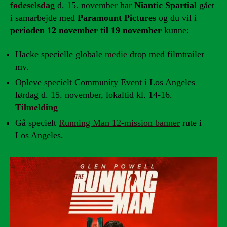
fødeselsdag
d. 15. november har
Niantic Spartial
gået
i samarbejde med
Paramount Pictures
og du vil i
perioden 12 november til 19 november
kunne:
Hacke specielle globale
medie
drop med filmtrailer
mv.
Opleve specielt Community Event i Los Angeles
lørdag d. 15. november, lokaltid kl. 14-16.
Tilmelding
Gå specielt
Running Man 12-mission banner
rute i
Los Angeles.