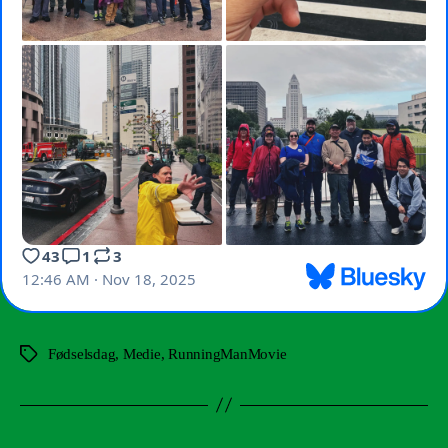
Fødselsdag
,
Medie
,
RunningManMovie
Tags