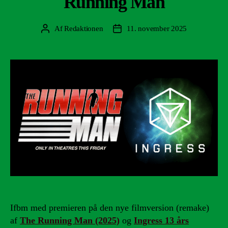
Running Man
Af
Redaktionen
11. november 2025
Indlægsforfatter
Indlægsdato
Ifbm med premieren på den nye filmversion (remake)
af
The Running Man (2025)
og
Ingress 13 års