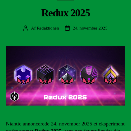
Redux 2025
Af
Redaktionen
24. november 2025
Indlægsforfatter
Indlægsdato
Niantic annoncerede 24. november 2025 et eksperiment
under navnet
Redux 2025
, som gør det muligt for dig