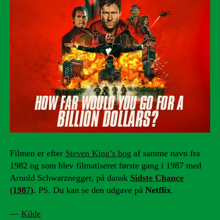
Filmen er efter
Steven King’s bog
af samme navn fra
1982 og som blev filmatiseret første gang i 1987 med
Arnold Schwarznegger, på dansk
Sidste Chance
(1987)
. PS. Du kan se den udgave på
Netflix
.
—
Kilde