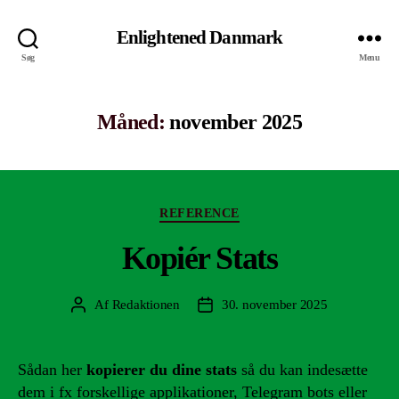
Enlightened Danmark
Søg
Menu
Måned:
november 2025
Kategorier
REFERENCE
Kopiér Stats
Af
Redaktionen
30. november 2025
Indlægsforfatter
Indlægsdato
Sådan her
kopierer du dine stats
så du kan indesætte
dem i fx forskellige applikationer, Telegram bots eller