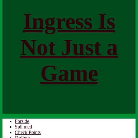
Ingress Is
Not Just a
Game
Forside
Spil med
Check Points
Ordbog