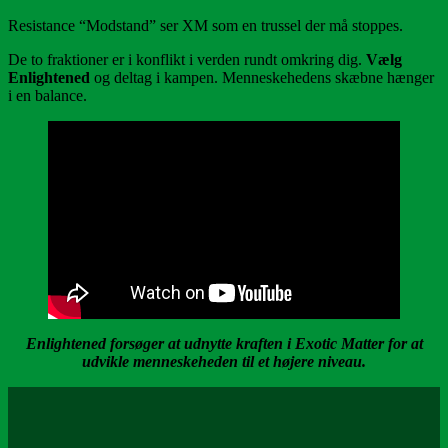
Resistance “Modstand” ser XM som en trussel der må stoppes.
De to fraktioner er i konflikt i verden rundt omkring dig.
Vælg
Enlightened
og deltag i kampen. Menneskehedens skæbne hænger
i en balance.
Enlightened forsøger at udnytte kraften i Exotic Matter for at
udvikle menneskeheden til et højere niveau.