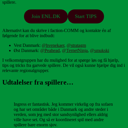
spillere.
Join ENL.DK
Start TIPS
Alternativt kan du skrive i faction-COMM og kontakte én af
følgende for at blive indbudt:
Vest Danmark:
@hvenekaer
,
@stratagm
Øst Danmark:
@Peahead
,
@TernetNinja
,
@smukski
I velkomstgruppen har du mulighed for at spørge løs og få hjælp,
tips og tricks fra garvede spillere. De vil også kunne hjælpe dig ind i
relevante regionalgrupper.
Udtalelser fra spillere…
Ingress er fantastisk. Jeg kommer virkelig op fra sofaen
og har set områder både i Danmark og andre steder i
verden, som jeg med stor sandsynlighed ellers aldrig
ville have set. Og så er koordineret spil med andre
spillere bare enorm sjov.