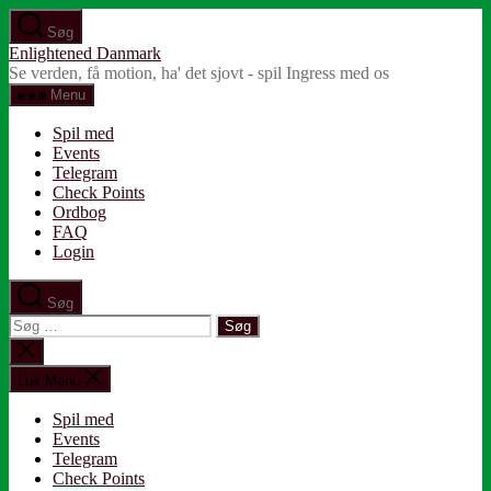
Spring
Søg
til
Enlightened Danmark
indholdet
Se verden, få motion, ha' det sjovt - spil Ingress med os
Menu
Spil med
Events
Telegram
Check Points
Ordbog
FAQ
Login
Søg
Søg
efter:
Luk
søgning
Luk Menu
Spil med
Events
Telegram
Check Points