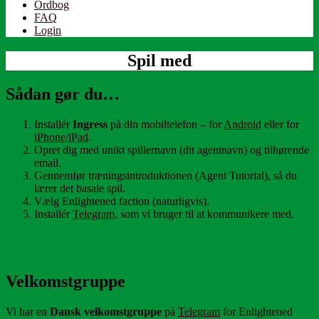
Ordbog
FAQ
Login
Spil med
Sådan gør du…
Installér
Ingress
på din mobiltelefon – for
Android
eller for
iPhone/iPad
.
Opret dig med unikt spillernavn (dit agentnavn) og tilhørende
email.
Gennemfør træningsintroduktionen (Agent Tutorial), så du
lærer det basale spil.
Vælg Enlightened faction (naturligvis).
Installér
Telegram
, som vi bruger til at kommunikere med.
Velkomstgruppe
Vi har en
Dansk velkomstgruppe
på
Telegram
for Enlightened