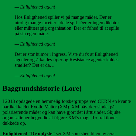
— Enlightened agent
Hos Enligthened spiller vi på mange måder. Der er
utrolig mange facetter i dette spil. Der er ingen diktator
eller militæragtig organisation. Der er frihed til at spille
på sin egen måde.
— Enlightened agent
Det er stor humor i Ingress. Viste du fx at Enligthened
agenter også kaldes frøer og Resistance agenter kaldes
smølfer? Det er da…
— Enlightened agent
Baggrundshistorie (Lore)
I 2013 opdagede en hemmelig forsker­gruppe ved CERN en kvante­
partikel kaldet Exotic Matter (XM). XM påvirker sindet på
polariserende måder og kan have gjort det i årtusinder. Skjulte
organi­sationer begyndte at frigøre XM’s magt. To fraktioner
dukkede op.
Enlightened “De oplyste”
ser XM som stien til en ny æra.