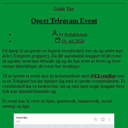
Kategorier
Guide
Tips
Opret Telegram Event
Indlægsforfatter
Af
Redaktionen
Indlægsdato
19. juli 2020
Få hjælp til at oprette en Ingress eventbesked som du og andre kan
dele i Telegram gruppe(r). Du får automatisk knapper til dit event
så agenter nemt kan tilmelde sig og du kan nemt se hvem og hvor
mange tilmeldinger dit event har modtaget.
Til at oprette et event skal du kommunikere med
@EEventBot
som
er en Telegram bot der hjælper dig med at oprette eventbeskeden. Et
eventbesked har en beskrivelse, tid og sted samt nogle knapper hvor
folk kan tilmelde/framelde sig.
Et event kan fx være en farm, greenwalk, bannerwalk, social
meetup og lign.