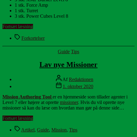
1 stk. Force Amp
1 stk. Turret
3 stk. Power Cubes Level 8
“Udstyrs­
Fortsæt læsning
forkortelser”
Tags
Forkortelser
Kategorier
Guide
Tips
Lav nye Missioner
Indlægsforfatter
Af
Redaktionen
Indlægsdato
1. oktober 2020
Mission Authoring Tool
er en hjemmeside som tillader agenter i
Level 7 eller højere at oprette
missioner
. Hvis du vil oprette nye
missioner så kan du læse om hvordan man gør på denne side…
“Lav
Fortsæt læsning
nye
Tags
Missioner”
Artikel
,
Guide
,
Mission
,
Tips