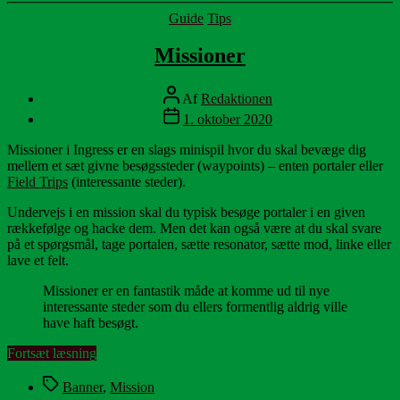
Kategorier
Guide
Tips
Missioner
Indlægsforfatter
Af
Redaktionen
Indlægsdato
1. oktober 2020
Missioner i Ingress er en slags minispil hvor du skal bevæge dig
mellem et sæt givne besøgssteder (waypoints) – enten portaler eller
Field Trips
(interessante steder).
Undervejs i en mission skal du typisk besøge portaler i en given
rækkefølge og hacke dem. Men det kan også være at du skal svare
på et spørgsmål, tage portalen, sætte resonator, sætte mod, linke eller
lave et felt.
Missioner er en fantastik måde at komme ud til nye
interessante steder som du ellers formentlig aldrig ville
have haft besøgt.
“Missioner”
Fortsæt læsning
Tags
Banner
,
Mission