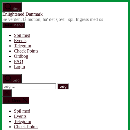
Spring
Søg
til
Enlightened Danmark
indholdet
Se verden, få motion, ha' det sjovt - spil Ingress med os
Menu
Spil med
Events
Telegram
Check Points
Ordbog
FAQ
Login
Søg
Søg
efter:
Luk
søgning
Luk Menu
Spil med
Events
Telegram
Check Points