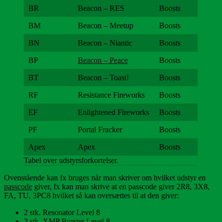
BR
Beacon – RES
Boosts
BM
Beacon – Meetup
Boosts
BN
Beacon – Niantic
Boosts
BP
Beacon – Peace
Boosts
BT
Beacon – Toast!
Boosts
RF
Resistance Fireworks
Boosts
EF
Enlightened Fireworks
Boosts
PF
Portal Fracker
Boosts
Apex
Apex
Boosts
Tabel over udstyrsforkortelser.
Ovenstående kan fx bruges når man skriver om hvilket udstyr en
passcode
giver, fx kan man skrive at en passcode giver 2R8, 3X8,
FA, TU, 3PC8 hvilket så kan oversættes til at den giver:
2 stk. Resonator Level 8
3 stk. XMP Burster Level 8