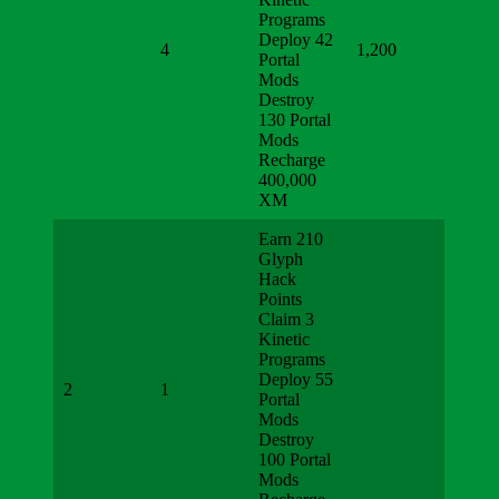
Programs
Deploy 42
4
1,200
Portal
Mods
Destroy
130 Portal
Mods
Recharge
400,000
XM
Earn 210
Glyph
Hack
Points
Claim 3
Kinetic
Programs
Deploy 55
2
1
Portal
Mods
Destroy
100 Portal
Mods