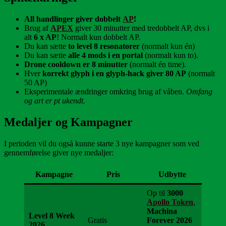
All handlinger giver dobbelt
AP
!
Brug af
APEX
giver 30 minutter med tredobbelt AP, dvs i
alt
6 x AP
! Normalt kun dobbelt AP.
Du kan sætte
to level 8 resonatorer
(normalt kun én)
Du kan sætte
alle 4 mods i en portal
(normalt kun to).
Drone cooldown er 8 minutter
(normalt én time).
Hver
korrekt glyph i en glyph-hack giver 80 AP
(normalt
50 AP)
Eksperimentale ændringer omkring brug af våben
. Omfang
og art er pt ukendt.
Medaljer og Kampagner
I perioden vil du også kunne starte 3 nye kampagner som ved
gennemførelse giver nye medaljer:
Kampagne
Pris
Udbytte
Op til
3000
Apollo Token
,
Machina
Level 8 Week
Gratis
Forever 2026
2026