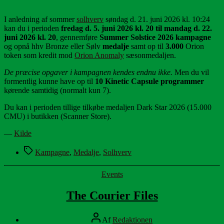
I anledning af sommer
solhverv
søndag d. 21. juni 2026 kl. 10:24
kan du i perioden
fredag d. 5. juni 2026 kl. 20 til mandag d. 22.
juni 2026 kl. 20
, gennemføre
Summer Solstice 2026 kampagne
og opnå hhv Bronze eller Sølv
medalje
samt op til
3.000
Orion
token som kredit mod
Orion Anomaly
sæsonmedaljen.
De præcise opgaver i kampagnen kendes endnu ikke.
Men du vil
formentlig kunne have op til
10 Kinetic Capsule programmer
kørende samtidig (normalt kun 7).
Du kan i perioden tillige tilkøbe medaljen Dark Star 2026 (15.000
CMU) i butikken (Scanner Store).
—
Kilde
Tags
Kampagne
,
Medalje
,
Solhverv
Kategorier
Events
The Courier Files
Indlægsforfatter
Af
Redaktionen