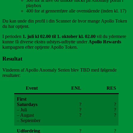
300 for at lave 60 unikke hacks på Anomaly portal i
playbox
400 for at gennemføre alle ovenstående (inden kl. 17)
Du kan unde din profil i din Scanner de hvor mange Apollo Token
du har optjent.
I perioden
1. juli kl 02.00 til 1. oktober kl. 02.00
vil du ydermere
kunne få diverse ekstra udstyrs-udbytte under
Apollo Rewards
kampagnen efter optjente Apollo Token.
Resultat
Vinderen af Apollo Anomaly Serien blev TBD med følgende
resultater:
Event
ENL
RES
First
Saturdays
?
?
– Juli
?
?
– August
?
?
– September
Udfordring
?
?