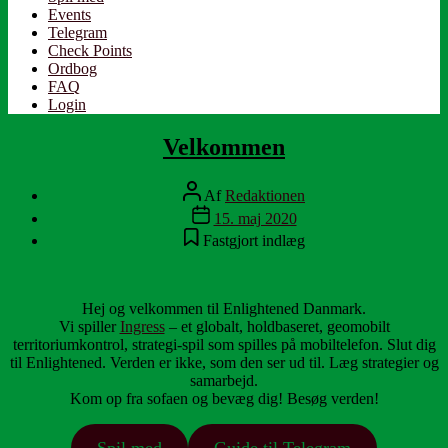
Events
Telegram
Check Points
Ordbog
FAQ
Login
Velkommen
Indlægsforfatter
Af
Redaktionen
Indlægsdato
15. maj 2020
Fastgjort indlæg
Hej og velkommen til Enlightened Danmark.
Vi spiller
Ingress
– et globalt, holdbaseret, geomobilt
territoriumkontrol, strategi-spil som spilles på mobiltelefon. Slut dig
til Enlightened. Verden er ikke, som den ser ud til. Læg strategier og
samarbejd.
Kom op fra sofaen og bevæg dig! Besøg verden!
Spil med
Guide til Telegram