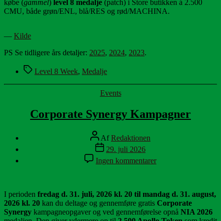
købe (
gammel
)
level 8 medalje
(patch) i Store butikken á 2.500
CMU, både grøn/ENL, blå/RES og rød/MACHINA.
—
Kilde
PS Se tidligere års detaljer:
2025
,
2024
,
2023
.
Tags
Level 8 Week
,
Medalje
Kategorier
Events
Corporate Synergy Kampagner
Indlægsforfatter
Af
Redaktionen
Indlægsdato
29. juli 2026
til
Ingen kommentarer
Corporate
Synergy
Kampagner
I perioden
fredag d. 31. juli, 2026 kl. 20 til mandag d. 31. august,
2026 kl. 20
kan du deltage og gennemføre gratis
Corporate
Synergy
kampagneopgaver og ved gennemførelse opnå
NIA 2026
medaljen. Den giver ydermere op til
2.500 Apollo Token
som kredit