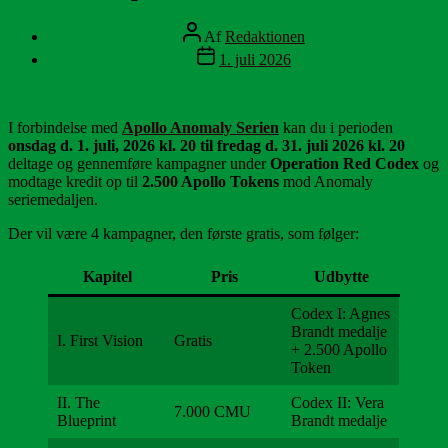
Indlægsforfatter
Af
Redaktionen
Indlægsdato
1. juli 2026
I forbindelse med
Apollo Anomaly Serien
kan du i perioden
onsdag d. 1. juli, 2026 kl. 20 til fredag d. 31. juli 2026 kl. 20
deltage og gennemføre kampagner under
Operation Red Codex
og
modtage kredit op til
2.500 Apollo Tokens
mod Anomaly
seriemedaljen.
Der vil være 4 kampagner, den første gratis, som følger:
Kapitel
Pris
Udbytte
Codex I: Agnes
Brandt medalje
I. First Vision
Gratis
+ 2.500 Apollo
Token
II. The
Codex II: Vera
7.000 CMU
Blueprint
Brandt medalje