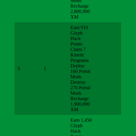
Mods
Recharge
2,800,000
XM
Earn 910
Glyph
Hack
Points
Claim 7
Kinetic
Programs
Deploy
3
1
160 Portal
Mods
Destroy
270 Portal
Mods
Recharge
1,900,000
XM
Earn 1,450
Glyph
Hack