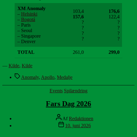
XM Anomaly
103,4
176,6
–
Helsinki
157,6
122,4
–
Bogotá
?
?
– Paris
?
?
– Seoul
?
?
– Singapore
?
?
– Denver
TOTAL
261,0
299,0
—
Kilde
,
Kilde
Tags
Anomaly
,
Apollo
,
Medalje
Kategorier
Events
Spilændring
Fars Dag 2026
Indlægsforfatter
Af
Redaktionen
Indlægsdato
10. juni 2026