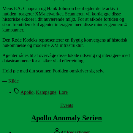
Mens P.A. Chapeau og Hank Johnson bearbejder dette arkiv i
nutiden, reagerer XM-netværket. Scanneren vil kortlægge disse
historiske ekkoer i dit nuværende miljø. For at afkode fortiden og
sikre fremtiden skal agenter interagere med disse minder gennem 4
kampagner.
Den Røde Kodeks repræsenterer en flygtig konvergens af historisk
hukommelse og moderne XM-infrastruktur.
Agenter rådes til at overvåge disse lokale udsving og interagere med
datastrømmene for at sikre vital efterretning.
Hold øje med din scanner. Fortiden omskriver sig selv.
—
Kilde
Tags
Apollo
,
Kampagne
,
Lore
Kategorier
Events
Apollo Anomaly Serien
Indlægsforfatter
Af
Redaktionen