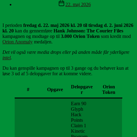
Indlægsdato
22. maj 2026
I perioden
fredag d. 22. maj 2026 kl. 20 til tirsdag d. 2. juni 2026
kl. 20
kan du gennemføre
Hank Johnson: The Courier Files
kampagnen og modtage op til
3.000 Orion Token
som kredit mod
Orion Anomaly
medaljen.
Det vil også være media drops eller på anden måde får yderligere
intel
.
Du kan genspille kampagnen op til 3 gange og du behøver kun at
løse 3 ud af 5 delopgaver for at komme videre.
Delopgave
Orion
#
Opgave
r
Token
Earn 90
Glyph
Hack
Points
Claim 1
Kinetic
Program