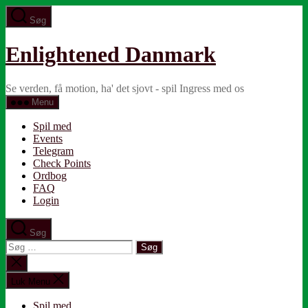
Spring
Søg
til
indholdet
Enlightened Danmark
Se verden, få motion, ha' det sjovt - spil Ingress med os
Menu
Spil med
Events
Telegram
Check Points
Ordbog
FAQ
Login
Søg
Søg
efter:
Luk
søgning
Luk Menu
Spil med