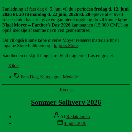
I anledning af
fars dag d. 5. juni
vil du i perioden
fredag d. 12. juni,
2026 kl. 20 til mandag d. 22 juni, 2026 kl. 20
opleve at et hvert
successfuldt hack vil give en garanteret nøgle og du vil kunne købe
Nigel Moyer – Farther’s Day 2026
kampagnen (15.000 CMU) og
opnå medalje af samme navn ved gennemførsel.
Du vil også kunne købe diverse Moyer relateret materiale hhv i
ingame Store butikken og i
Ingress Store
.
Sandheden er skjult i mønstre. Find nøglerne. Løs enigmaet.
—
Kilde
Tags
Fars Dag
,
Kampagne
,
Medalje
Kategorier
Events
Sommer Solhverv 2026
Indlægsforfatter
Af
Redaktionen
Indlægsdato
4. juni 2026