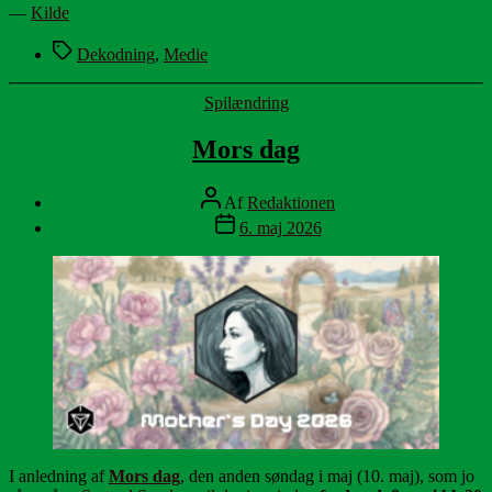
—
Kilde
Tags
Dekodning
,
Medie
Kategorier
Spilændring
Mors dag
Indlægsforfatter
Af
Redaktionen
Indlægsdato
6. maj 2026
I anledning af
Mors dag
, den anden søndag i maj (10. maj), som jo