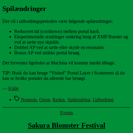
Spilændringer
Der vil i udfordringsperioden være følgende spilændringer:
Reduceret tid (cooldown) mellem portal hack.
Eksperimentalle ændringer omkring brug af XMP Burster og
ved at sætte nye skjolde.
Dobbel AP ved at sætte eller skyde en resonator.
Bonus AP ved unikke portal besøg.
Det forventes ligeledes at Machina vil komme stærkt tilbage.
TIP: Husk du kan bruge “Visited” Portal Layer i Scanneren så du
kan se hvilke portaler du allerede har besøgt.
—
Kilde
Tags
Nemesis
,
Orion
,
Redux
,
Spilændring
,
Udfordring
Kategorier
Events
Sakura Blomster Festival