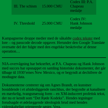
Codex III: P.A.
III. The schism
15.000 CMU
Chapeau
medalje
Codex IV:
IV. Threshold
25.000 CMU
Hank Johnson
medalje
Kampagnerne droppe medier med de såkaldte
codex tekster
med
lore – og passcode decode opgaver. Herunder den Google Translate
oversatte del der fulgte med den engelske beskrivelse af denne
operation…
NIA-overvågning har bekræftet, at P.A. Chapeau og Hank Johnson
med succes har opsnappet en samling historiske dokumenter, der går
tilbage til 1930’ernes New Mexico, og er begyndt at dechifrere de
modtagne data.
Dokumenterne centrerer sig om Agnes Brandt, en kunstner
bosiddende i et afsidesliggende ranchhus, der begyndte at kanalisere
en mærkelig, tvangsmæssig form – en XM-induceret profetisk tekst,
der nu er kendt som “Det Røde Kodeks”. Hendes tegninger
forudsagde et ødelæggende ideologisk brud med hendes
videnskabeligt orienterede søster, Vera.