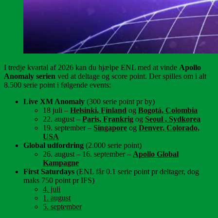
I tredje kvartal af 2026 kan du hjælpe ENL med at vinde
Apollo
Anomaly serien
ved at deltage og score point. Der spilles om i alt
8.500 serie point i følgende events:
Live XM Anomaly
(300 serie point pr by)
18 juli –
Helsinki, Finland
og
Bogotá, Colombia
22. august –
Paris, Frankrig
og
Seoul , Sydkorea
19. september –
Singapore
og
Denver, Colorado,
USA
Global udfordring
(2.000 serie point)
26. august – 16. september –
Apollo Global
Kampagne
First Saturdays
(ENL får 0.1 serie point pr deltager, dog
maks 750 point pr IFS)
4. juli
1. august
5. september