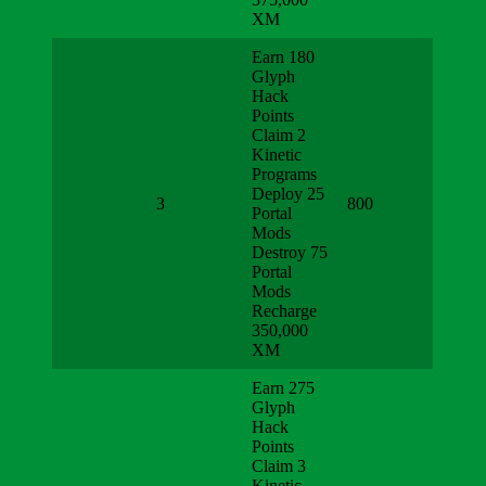
XM
Earn 180
Glyph
Hack
Points
Claim 2
Kinetic
Programs
Deploy 25
3
800
Portal
Mods
Destroy 75
Portal
Mods
Recharge
350,000
XM
Earn 275
Glyph
Hack
Points
Claim 3
Kinetic