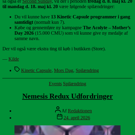
så også er
Second Sunday
, vil der i perioden
fredag d. 8. maj kl. 20
til mandag d. 18. maj kl. 20
være følgende spilændringer:
Du vil kunne have
13 Kinetic Capsule programmer i gang
samtidigt
(normalt kun 7).
Købe og gennemføre ny kampagne
The Acolyte – Mother’s
Day 2026
(15.000 CMU) som vil kunne give ny medalje af
samme navn.
Der vil også være ekstra ting til køb i butikken (Store).
—
Kilde
Tags
Kinetic Capsule
,
Mors Dag
,
Spilændring
Kategorier
Events
Spilændring
Nemesis Redux Udfordringer
Indlægsforfatter
Af
Redaktionen
Indlægsdato
24. april 2026