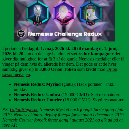
I perioden
fredag d. 1. maj, 2026 kl. 20 til mandag d. 1. juni,
2026 kl. 20
kan du deltage i endnu et sæt
redux kampagner
der
giver dig mulighed for at få 3 af de gamle Nemesis medaljer eller få
vinger på dem hvis du allerede har dem. Det gode er at de hver
samtidig giver op til
3.000 Orion Token
som kredit mod
Orion
sæsonmedaljen
.
Nemesis Redux
:
Myriad
(gratis): Hack portaler – inkl.
unikke.
Nemesis Redux
:
Umbra
(15.000 CMU): Sæt resonatorer.
Nemesis Redux: Courier
(15.000 CMU): Skyd resonatorer.
PS.
Udfordringerne
Nemesis Myriad hack foregik første gang i juli
2019. Nemesis Umbra deploy foregik første gang i december 2019.
Nemesis Courier foregik første gang i august 2021 og gik ud på at
lave AP.