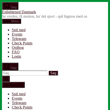
Spring
Søg
til
Enlightened Danmark
indholdet
Se verden, få motion, ha' det sjovt - spil Ingress med os
Menu
Spil med
Events
Telegram
Check Points
Ordbog
FAQ
Login
Søg
Søg
efter:
Luk
søgning
Luk Menu
Spil med
Events
Telegram
Check Points