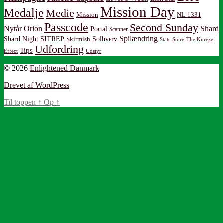
Mission Day
Medalje
Medie
Mission
NL-1331
Passcode
Second Sunday
Nytår
Orion
Shard
Portal
Scanner
Spilændring
Shard Night
SITREP
Solhverv
Skirmish
Stats
Store
The Kureze
Udfordring
Tips
Effect
Udstyr
© 2026
Enlightened Danmark
Drevet af WordPress
Til toppen
↑
Op
↑