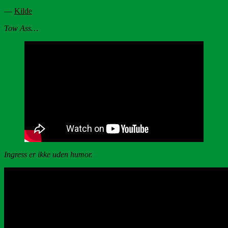
—
Kilde
Tow Ass…
Ingress er ikke uden humor.