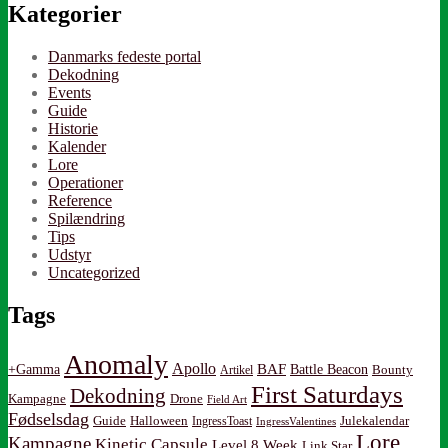
Kategorier
Danmarks fedeste portal
Dekodning
Events
Guide
Historie
Kalender
Lore
Operationer
Reference
Spilændring
Tips
Udstyr
Uncategorized
Tags
Anomaly
Apollo
BAF
Battle Beacon
+Gamma
Artikel
Bounty
First Saturdays
Dekodning
Kampagne
Drone
Field Art
Fødselsdag
Guide
Halloween
IngressToast
Julekalendar
IngressValentines
Lore
Kampagne
Kinetic Capsule
Level 8 Week
Link Star