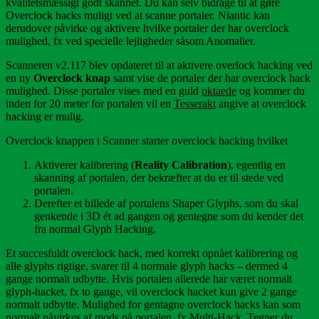
kvalitetsmæssigt godt skannet. Du kan selv bidrage til at gøre
Overclock hacks muligt ved at scanne portaler. Niantic kan
derudover påvirke og aktivere hvilke portaler der har overclock
mulighed, fx ved specielle lejligheder såsom Anomalier.
Scanneren v2.117 blev opdateret til at aktivere overlock hacking ved
en ny
Overclock knap
samt vise de portaler der har overclock hack
mulighed. Disse portaler vises med en guld
oktaede
og kommer du
inden for 20 meter for portalen vil en
Tesserakt
angive at overclock
hacking er mulig.
Overclock knappen i Scanner starter overclock hacking hvilket
Aktiverer kalibrering (
Reality Calibration
), egentlig en
skanning af portalen, der bekræfter at du er til stede ved
portalen.
Derefter et billede af portalens Shaper Glyphs, som du skal
genkende i 3D ét ad gangen og gentegne som du kender det
fra normal Glyph Hacking.
Et succesfuldt overclock hack, med korrekt opnået kalibrering og
alle glyphs rigtige, svarer til 4 normale glyph hacks – dermed 4
gange normalt udbytte. Hvis portalen allerede har været normalt
glyph-hacket, fx to gange, vil overclock hacket kun give 2 gange
normalt udbytte. Mulighed for gentagne overclock hacks kan som
normalt påvirkes af mods på portalen, fx Multi-Hack. Tegner du