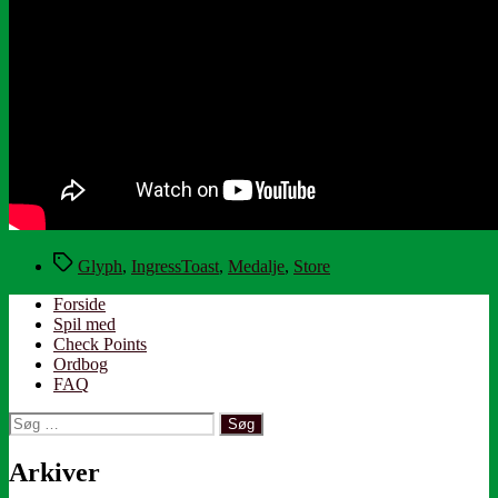
Tags
Glyph
,
IngressToast
,
Medalje
,
Store
Forside
Spil med
Check Points
Ordbog
FAQ
Søg
efter:
Arkiver