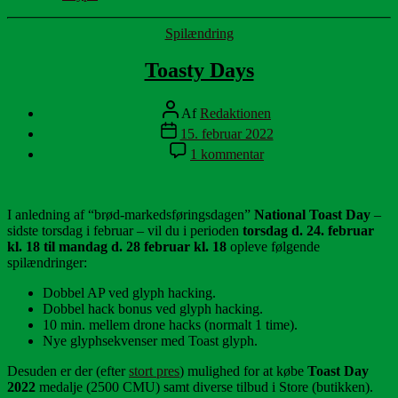
Kategorier
Spilændring
Toasty Days
Indlægsforfatter
Af
Redaktionen
Indlægsdato
15. februar 2022
til
1 kommentar
Toasty
Days
I anledning af “brød-markedsføringsdagen”
National Toast Day
–
sidste torsdag i februar – vil du i perioden
torsdag d. 24. februar
kl. 18 til mandag d. 28 februar kl. 18
opleve følgende
spilændringer:
Dobbel AP ved glyph hacking.
Dobbel hack bonus ved glyph hacking.
10 min. mellem drone hacks (normalt 1 time).
Nye glyphsekvenser med Toast glyph.
Desuden er der (efter
stort pres
) mulighed for at købe
Toast Day
2022
medalje (2500 CMU) samt diverse tilbud i Store (butikken).