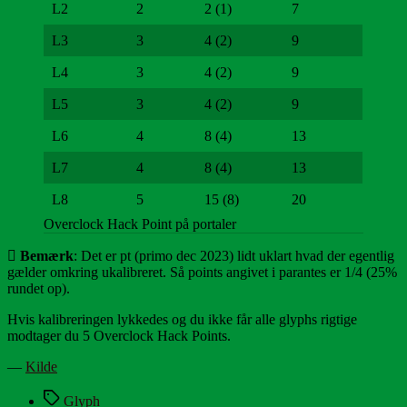
L2
2
2 (1)
7
L3
3
4 (2)
9
L4
3
4 (2)
9
L5
3
4 (2)
9
L6
4
8 (4)
13
L7
4
8 (4)
13
L8
5
15 (8)
20
Overclock Hack Point på portaler
Bemærk
: Det er pt (primo dec 2023) lidt uklart hvad der egentlig
gælder omkring ukalibreret. Så points angivet i parantes er 1/4 (25%
rundet op).
Hvis kalibreringen lykkedes og du ikke får alle glyphs rigtige
modtager du 5 Overclock Hack Points.
—
Kilde
Tags
Glyph