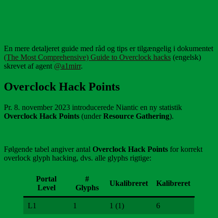
En mere detaljeret guide med råd og tips er tilgængelig i dokumentet
(The Most Comprehensive) Guide to Overclock hacks
(engelsk)
skrevet af agent
@a1mirr
.
Overclock Hack Points
Pr. 8. november 2023 introducerede Niantic en ny statistik
Overclock Hack Points
(under
Resource Gathering
).
Følgende tabel angiver antal
Overclock Hack Points
for korrekt
overlock glyph hacking, dvs. alle glyphs rigtige:
Portal
#
Ukalibreret
Kalibreret
Level
Glyphs
L1
1
1 (1)
6