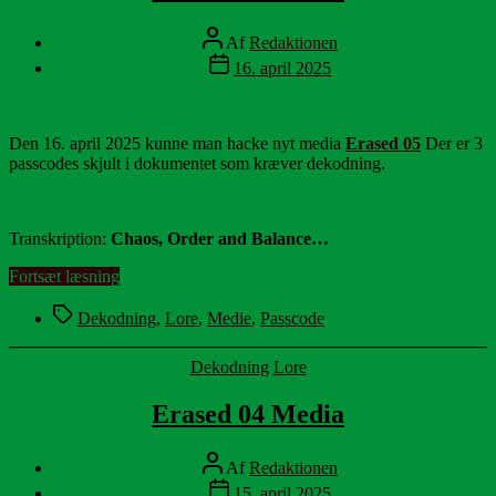
Indlægsforfatter
Af
Redaktionen
Indlægsdato
16. april 2025
Den 16. april 2025 kunne man hacke nyt media
Erased 05
Der er 3
passcodes skjult i dokumentet som kræver dekodning.
Transkription:
Chaos, Order and Balance…
“Erased
Fortsæt læsning
05
Tags
Media”
Dekodning
,
Lore
,
Medie
,
Passcode
Kategorier
Dekodning
Lore
Erased 04 Media
Indlægsforfatter
Af
Redaktionen
Indlægsdato
15. april 2025