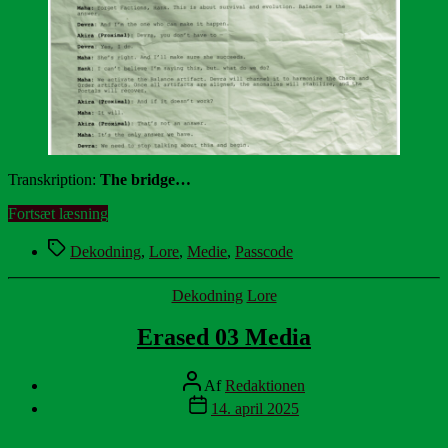
Transkription:
The bridge…
“Erased
Fortsæt læsning
04
Tags
Media”
Dekodning
,
Lore
,
Medie
,
Passcode
Kategorier
Dekodning
Lore
Erased 03 Media
Indlægsforfatter
Af
Redaktionen
Indlægsdato
14. april 2025