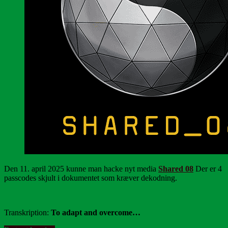
Den 11. april 2025 kunne man hacke nyt media
Shared 08
Der er 4
passcodes skjult i dokumentet som kræver dekodning.
Transkription:
To adapt and overcome…