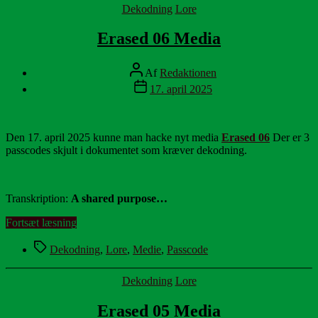
Kategorier
Dekodning
Lore
Erased 06 Media
Indlægsforfatter
Af
Redaktionen
Indlægsdato
17. april 2025
Den 17. april 2025 kunne man hacke nyt media
Erased 06
Der er 3
passcodes skjult i dokumentet som kræver dekodning.
Transkription:
A shared purpose…
“Erased
Fortsæt læsning
06
Tags
Media”
Dekodning
,
Lore
,
Medie
,
Passcode
Kategorier
Dekodning
Lore
Erased 05 Media