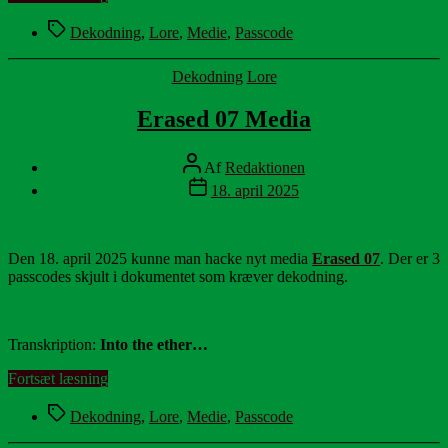
08
Tags
Media”
Dekodning
,
Lore
,
Medie
,
Passcode
Kategorier
Dekodning
Lore
Erased 07 Media
Indlægsforfatter
Af
Redaktionen
Indlægsdato
18. april 2025
Den 18. april 2025 kunne man hacke nyt media
Erased 07
. Der er 3
passcodes skjult i dokumentet som kræver dekodning.
Transkription:
Into the ether…
“Erased
Fortsæt læsning
07
Tags
Media”
Dekodning
,
Lore
,
Medie
,
Passcode