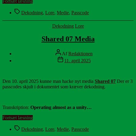
“Shared
Fortsæt læsning
08
Tags
Media”
Dekodning
,
Lore
,
Medie
,
Passcode
Kategorier
Dekodning
Lore
Shared 07 Media
Indlægsforfatter
Af
Redaktionen
Indlægsdato
11. april 2025
Den 10. april 2025 kunne man hacke nyt media
Shared 07
Der er 3
passcodes skjult i dokumentet som kræver dekodning.
Transkription:
Operating almost as a unity…
“Shared
Fortsæt læsning
07
Tags
Media”
Dekodning
,
Lore
,
Medie
,
Passcode