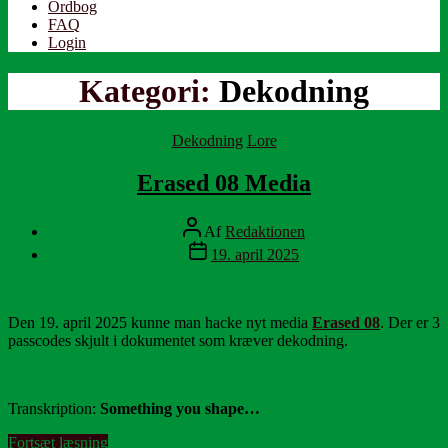
Ordbog
FAQ
Login
Kategori:
Dekodning
Kategorier
Dekodning
Lore
Erased 08 Media
Indlægsforfatter
Af
Redaktionen
Indlægsdato
19. april 2025
Den 19. april 2025 kunne man hacke nyt media
Erased 08
. Der er 3
passcodes skjult i dokumentet som kræver dekodning.
Transkription:
Something you shape…
“Erased
Fortsæt læsning