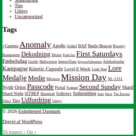
Spilændring
Tips
Udstyr
Uncategorized
Tags
Anomaly
Apollo
BAF
Battle Beacon
+Gamma
Artikel
Bounty
First Saturdays
Dekodning
Kampagne
Drone
Field Art
Fødselsdag
Guide
Halloween
IngressToast
Julekalendar
IngressValentines
Lore
Kampagne
Kinetic Capsule
Level 8 Week
Link Star
Mission Day
Medalje
Medie
Mission
NL-1331
Passcode
Second Sunday
Nytår
Orion
Shard
Portal
Scanner
Spilændring
Shard Night
SITREP
Solhverv
Skirmish
Stats
Store
The Kureze
Udfordring
Tips
Effect
Udstyr
© 2026
Enlightened Danmark
Drevet af WordPress
Til toppen
↑
Op
↑