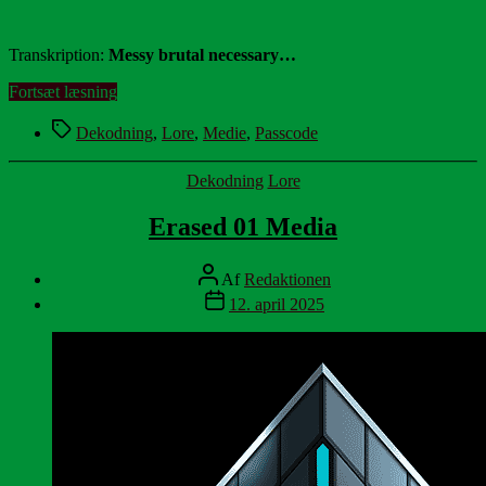
Transkription:
Messy brutal necessary…
“Erased
Fortsæt læsning
02
Tags
Media”
Dekodning
,
Lore
,
Medie
,
Passcode
Kategorier
Dekodning
Lore
Erased 01 Media
Indlægsforfatter
Af
Redaktionen
Indlægsdato
12. april 2025