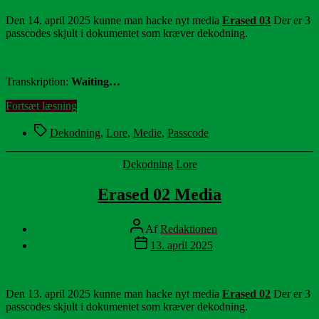
Den 14. april 2025 kunne man hacke nyt media
Erased 03
Der er 3
passcodes skjult i dokumentet som kræver dekodning.
Transkription:
Waiting…
“Erased
Fortsæt læsning
03
Tags
Media”
Dekodning
,
Lore
,
Medie
,
Passcode
Kategorier
Dekodning
Lore
Erased 02 Media
Indlægsforfatter
Af
Redaktionen
Indlægsdato
13. april 2025
Den 13. april 2025 kunne man hacke nyt media
Erased 02
Der er 3
passcodes skjult i dokumentet som kræver dekodning.