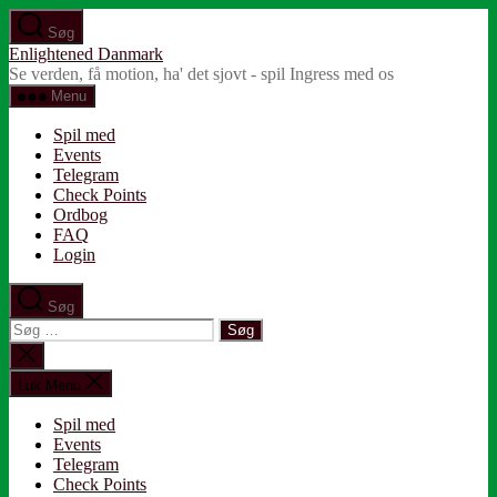
Spring
Søg
til
Enlightened Danmark
indholdet
Se verden, få motion, ha' det sjovt - spil Ingress med os
Menu
Spil med
Events
Telegram
Check Points
Ordbog
FAQ
Login
Søg
Søg
efter:
Luk
søgning
Luk Menu
Spil med
Events
Telegram
Check Points