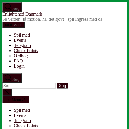
Spring
Søg
til
Enlightened Danmark
indholdet
Se verden, få motion, ha' det sjovt - spil Ingress med os
Menu
Spil med
Events
Telegram
Check Points
Ordbog
FAQ
Login
Søg
Søg
efter:
Luk
søgning
Luk Menu
Spil med
Events
Telegram
Check Points