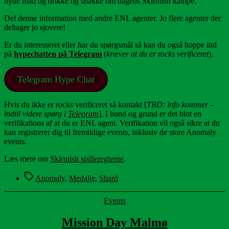
nyde mad og drikke og snakke om dagens Skirmish kampe.
Del denne information med andre ENL agenter. Jo flere agenter der
deltager jo sjovere!
Er du interesseret eller har du spørgsmål så kan du også hoppe ind
på
hypechatten på Telegram
(
kræver at du er rocks verificeret
).
Telegram Hype Chat
Hvis du ikke er rocks verificeret så kontakt [
TBD: info kommer –
indtil videre spørg i
Telegram
]. I bund og grund er det blot en
verifikations af at du er ENL agent. Verifikation vil også sikre at du
kan registrerer dig til fremtidige events, inklusiv de store Anomaly
events.
Læs mere om
Skirmish spillereglerne
.
Tags
Anomaly
,
Medalje
,
Shard
Kategorier
Events
Mission Day Malmø