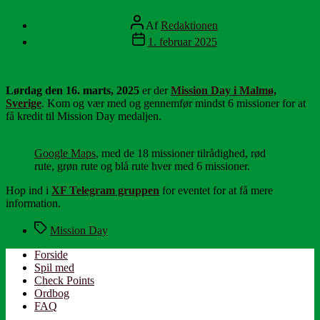
Indlægsforfatter
Af
Redaktionen
Indlægsdato
1. februar 2025
Lørdag den 16. marts, 2025
er der
Mission Day i Malmø,
Sverige
. Kom og vær med og gennemfør mindst 6 missioner for at
få kredit til Mission Day medaljen.
Google Maps
, med de 18 missioner tilrådighed, rød
rute, grøn rute og blå rute hver med 6 missioner.
Hop ind i
XF Telegram gruppen
for eventet for at få mere
information.
Tags
Mission Day
Forside
Spil med
Check Points
Ordbog
FAQ