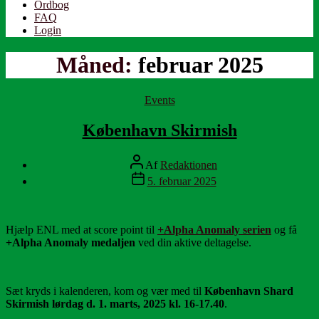
Ordbog
FAQ
Login
Måned:
februar 2025
Kategorier
Events
København Skirmish
Indlægsforfatter
Af
Redaktionen
Indlægsdato
5. februar 2025
Hjælp ENL med at score point til
+Alpha Anomaly serien
og få
+Alpha Anomaly medaljen
ved din aktive deltagelse.
Sæt kryds i kalenderen, kom og vær med til
København Shard
Skirmish lørdag d. 1. marts, 2025 kl. 16-17.40
.