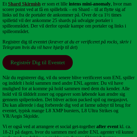
Et
Shard Skirmish
er som et lille
intens mini-anomaly
, hvor man
scorer point ved at få en spillebrik – en Shard – til at flytte sig af
links ud fra de portaler de ankommer på. Over de ca 1½ times
spilletid vil der ankomme 25 shards på udvalgte portaler i
spilleområdet. Der vil derfor opstår kampe om portaler og links i
spilleområdet.
Registrer dig til eventet (
kræver at du er verificeret på rocks, skriv i
Telegram hvis du vil have hjælp til det
)
Registrér Dig til Eventet
Når du registrerer dig, vil du senere blive verificeret som ENL spiller
og inddelt i hold sammen med andre ENL agenter. Du vil have
mulighed for at komme på hold sammen med dem du kender. Alle
hold vil få tilddelt zoner og opgaver som løbende kan ændre sig
gennem spilperioden. Det bliver action packed spil og megasjovt.
Du kan allerede i dag forberede dig ved at farme udstyr til brug for
eventet, typisk mange L8 XMP bursters, L8 Ultra Strikes og
VR/Aegis Skjolde.
Vi er også ved at arrangere et social get-together
after event
kl. ca.
18-21 på dagen, hvor du sammen med andre ENL agenter vil kunne