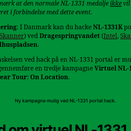
mærk at den normale NL-1331 medalje
ikke
vil
ret i forbindelse med dette event.
ering
: I Danmark kan du hacke
NL-1331K
po
Skanner
) ved
Dragespringvandet
(
Intel
,
Ska
dhuspladsen
.
skelsen ved hack på en NL-1331 portal er m
 gennemføre en tredje kampagne
Virtuel NL-
ear Tour: On Location
.
Ny kampagne mulig ved NL-1331 portal hack.
d om virtuel NL-1331