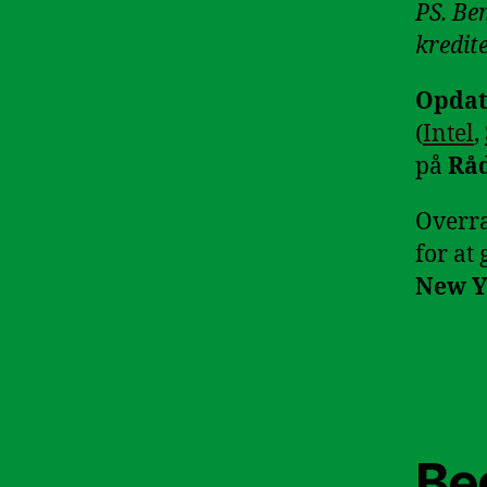
PS. Be
kredite
Opdat
(
Intel
,
på
Rå
Overra
for at
New Y
Be