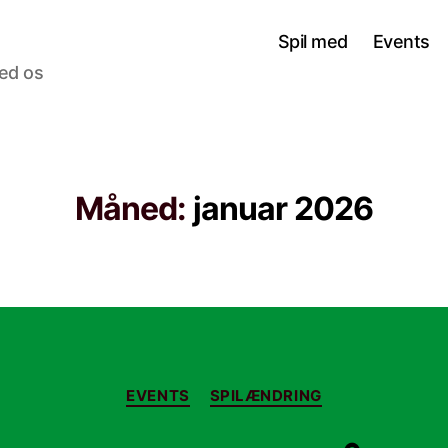
Spil med
Events
med os
Måned:
januar 2026
Kategorier
EVENTS
SPILÆNDRING