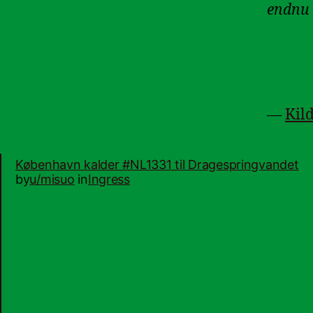
endnu
—
Kil
København kalder #NL1331 til Dragespringvandet
by
u/misuo
in
Ingress