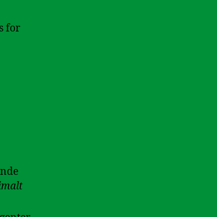
s for
ende
imalt