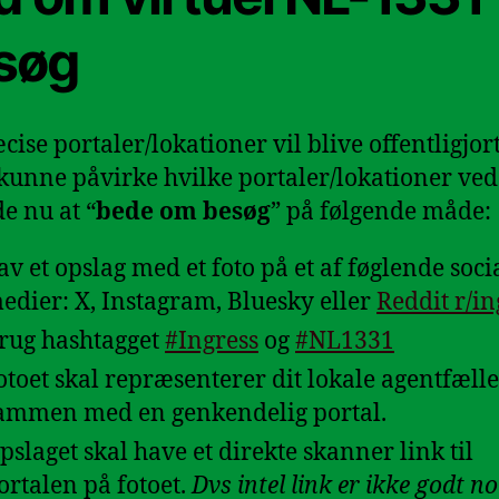
søg
cise portaler/lokationer vil blive offentligjor
 kunne påvirke hvilke portaler/lokationer ved
de nu at “
bede om besøg
” på følgende måde:
av et opslag med et foto på et af føglende soci
edier: X, Instagram, Bluesky eller
Reddit r/in
rug hashtagget
#Ingress
og
#NL1331
otoet skal repræsenterer dit lokale agentfæll
ammen med en genkendelig portal.
pslaget skal have et direkte skanner link til
ortalen på fotoet.
Dvs intel link er ikke godt no