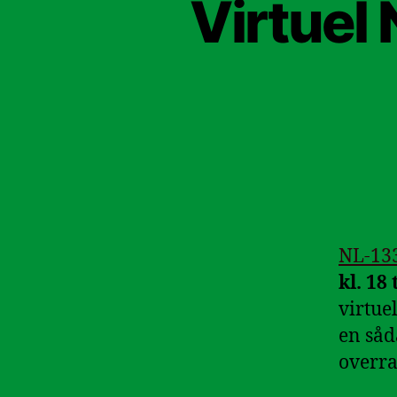
Virtuel
NL-13
kl. 18
virtue
en såd
overra