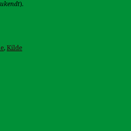
 ukendt
).
de
,
Kilde