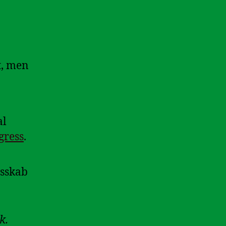
t, men
al
gress
.
esskab
k.