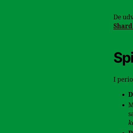
De udv
Shard
Sp
I peri
D
M
s
k