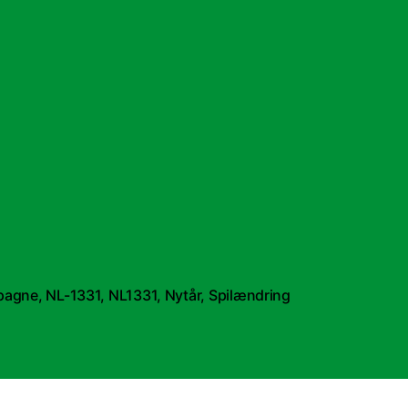
pagne
,
NL-1331
,
NL1331
,
Nytår
,
Spilændring