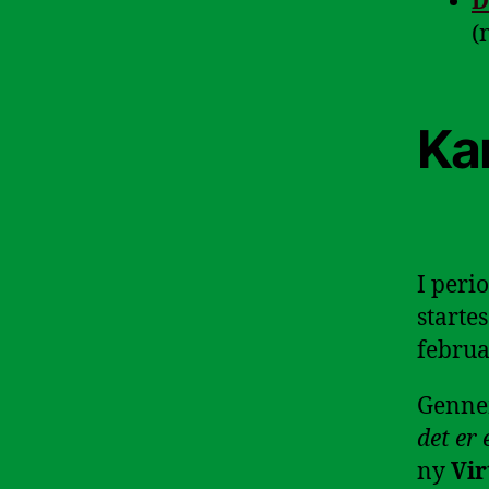
D
(
Ka
I peri
starte
februar
Genne
det er
ny
Vir