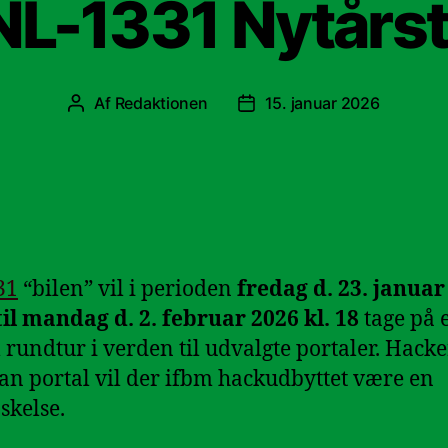
 NL-1331 Nytårs
Af
Redaktionen
15. januar 2026
Indlægsforfatter
Indlægsdato
31
“bilen” vil i perioden
fredag d. 23. januar
 til mandag d. 2. februar 2026 kl. 18
tage på 
l rundtur i verden til udvalgte portaler. Hack
an portal vil der ifbm hackudbyttet være en
skelse.