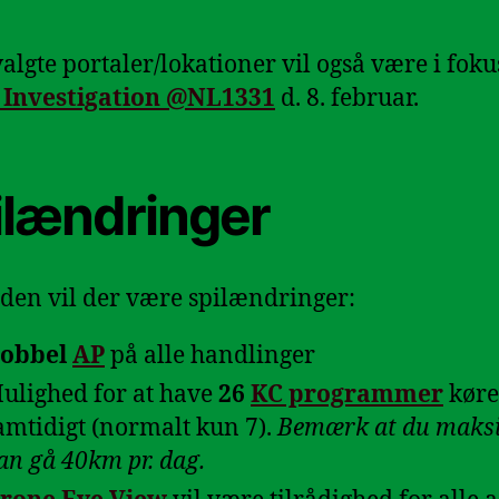
algte portaler/lokationer vil også være i foku
 Investigation @NL1331
d. 8. februar.
ilændringer
oden vil der være spilændringer:
obbel
AP
på alle handlinger
ulighed for at have
26
KC programmer
kør
amtidigt (normalt kun 7).
Bemærk at du maks
an gå 40km pr. dag.