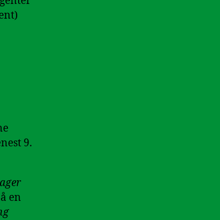
agenter
nt)
ne
nest 9.
tager
nå en
ng