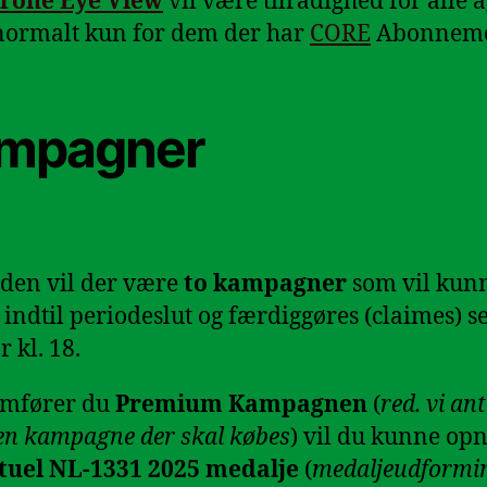
rone Eye View
vil være tilrådighed for alle 
normalt kun for dem der har
CORE
Abonneme
mpagner
oden vil der være
to kampagner
som vil kun
s indtil periodeslut og færdiggøres (claimes) se
 kl. 18.
mfører du
Premium Kampagnen
(
red. vi an
 en kampagne der skal købes
) vil du kunne op
tuel NL-1331 2025 medalje
(
medaljeudformi