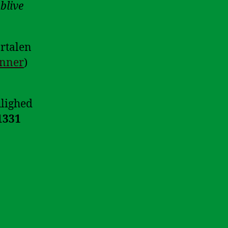
 blive
rtalen
nner
)
ulighed
1331