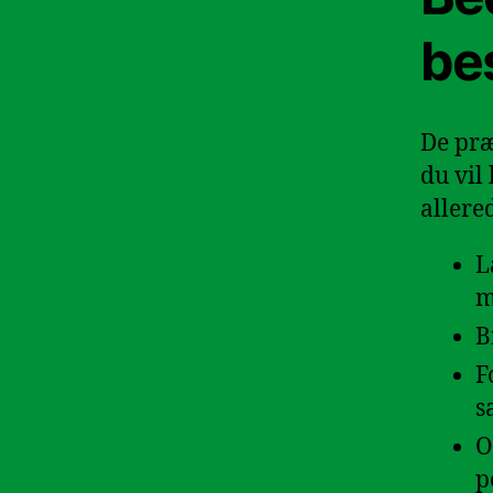
be
De præ
du vil
allere
L
m
B
F
s
O
p