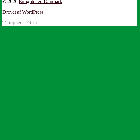
© 2026
Enlightened Danmark
Drevet af WordPress
Til toppen
↑
Op
↑