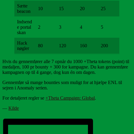
Sætte
10
15
20
25
beacon
Indsend
e portal
2
3
4
5
skan
Hack
80
120
160
200
nøgler
Hvis du gennemfører alle 7 opnår du 1000 +Theta tokens (point) til
medaljen, 100 pr bounty + 300 for kampagne. Du kan gennemføre
kampagnen op til 4 gange, dog kun én om dagen.
Gennemfør så mange bounties som muligt for at hjælpe ENL til
sejren i Anomaly serien.
For detaljeret regler se
+Theta Campaign: Global
.
—
Kilde