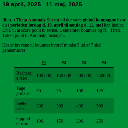
19 april, 2025
11 maj, 2025
–
Ifbm.
+Theta Anomaly Serien
vil der være
global kampagne
hvor
du i
perioden lørdag d. 19. april til søndag d. 11. maj
kan hjælpe
ENL til at score point til serien. Gennemfør bounties og få +Theta
Token point til Anomaly medaljen.
Her er kravene til bounties hvoraf mindst 5 ud af 7 skal
gennemføres:
#1
#2
#2
#4
Recharg
100.000
150.000
200.000
250000
e XM
Tage
50
75
100
125
portaler
Sætte
200
300
400
500
reso
Opgrad
100
150
200
250
ér reso