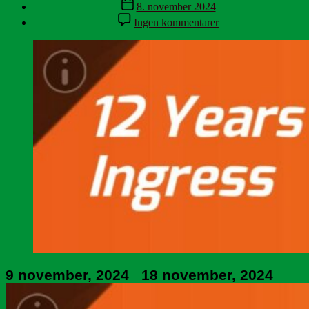
Indlægsdato
8. november 2024
til
Ingen kommentarer
Ingress
12
År
Kampagne
9 november, 2024
18 november, 2024
–