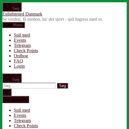
Spring
Søg
til
Enlightened Danmark
indholdet
Se verden, få motion, ha' det sjovt - spil Ingress med os
Menu
Spil med
Events
Telegram
Check Points
Ordbog
FAQ
Login
Søg
Søg
efter:
Luk
søgning
Luk Menu
Spil med
Events
Telegram
Check Points