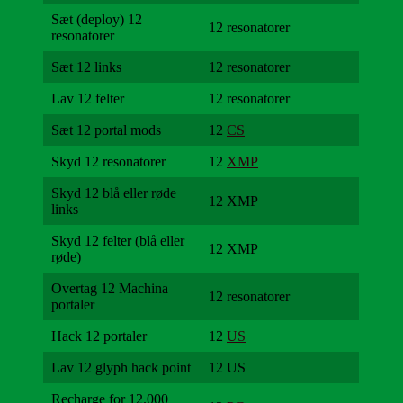
Sæt (deploy) 12
12 resonatorer
resonatorer
Sæt 12 links
12 resonatorer
Lav 12 felter
12 resonatorer
Sæt 12 portal mods
12
CS
Skyd 12 resonatorer
12
XMP
Skyd 12 blå eller røde
12 XMP
links
Skyd 12 felter (blå eller
12 XMP
røde)
Overtag 12 Machina
12 resonatorer
portaler
Hack 12 portaler
12
US
Lav 12 glyph hack point
12 US
Recharge for 12.000