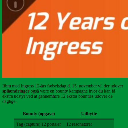
Ifbm med Ingress 12-års fødselsdag d. 15. november vil der udover
spilændringer
også være en bounty kampagne hvor du kan få
ekstra udstyr ved at gennemføre 12 ekstra bounties udover de
daglige.
Bounty (opgave)
Udbytte
Tag (capture) 12 portaler
12 resonatorer