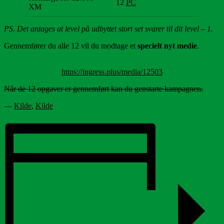
12
PC
XM
PS. Det antages at level på udbyttet stort set svarer til dit level – 1.
Gennemfører du alle 12 vil du modtage et
specielt nyt medie
.
https://ingress.plus/media/12503
Når de 12 opgaver er gennemført kan du genstarte kampagnen.
—
Kilde
,
Kilde