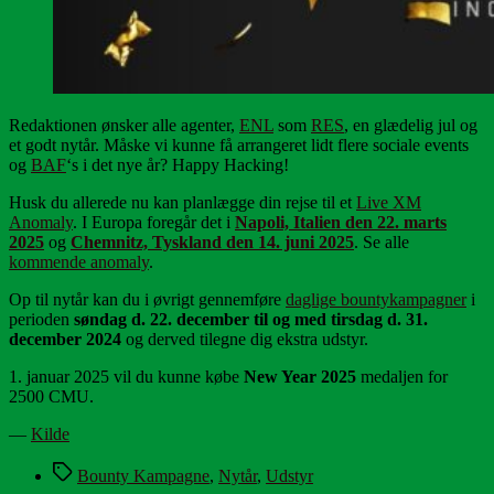
Redaktionen ønsker alle agenter,
ENL
som
RES
, en glædelig jul og
et godt nytår. Måske vi kunne få arrangeret lidt flere sociale events
og
BAF
‘s i det nye år? Happy Hacking!
Husk du allerede nu kan planlægge din rejse til et
Live XM
Anomaly
. I Europa foregår det i
Napoli, Italien den 22. marts
2025
og
Chemnitz, Tyskland den 14. juni 2025
. Se alle
kommende anomaly
.
Op til nytår kan du i øvrigt gennemføre
daglige bountykampagner
i
perioden
søndag d. 22. december til og med tirsdag d. 31.
december 2024
og derved tilegne dig ekstra udstyr.
1. januar 2025 vil du kunne købe
New Year 2025
medaljen for
2500 CMU.
—
Kilde
Tags
Bounty Kampagne
,
Nytår
,
Udstyr