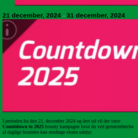
21 december, 2024
31 december, 2024
–
I perioden fra den 21. december 2024 og året ud vil der være
Countdown to 2025
bounty kampagne hvor du ved gennemførelse
af daglige bounties kan modtage ekstra udstyr.