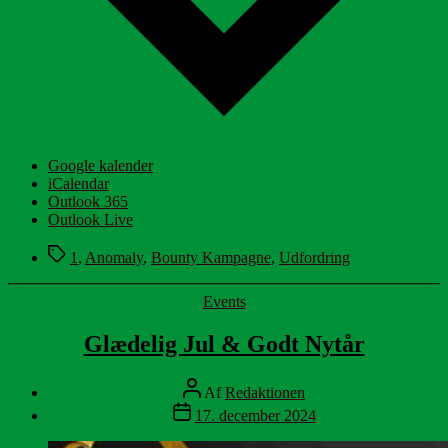
Google kalender
iCalendar
Outlook 365
Outlook Live
Tags
1
,
Anomaly
,
Bounty Kampagne
,
Udfordring
Kategorier
Events
Glædelig Jul & Godt Nytår
Indlægsforfatter
Af
Redaktionen
Indlægsdato
17. december 2024