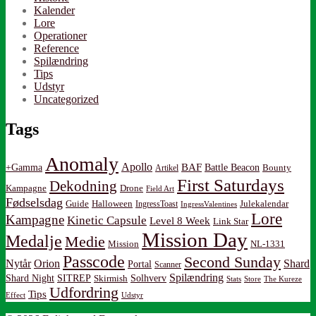
Kalender
Lore
Operationer
Reference
Spilændring
Tips
Udstyr
Uncategorized
Tags
Anomaly
Apollo
BAF
Battle Beacon
+Gamma
Artikel
Bounty
First Saturdays
Dekodning
Kampagne
Drone
Field Art
Fødselsdag
Guide
Halloween
IngressToast
Julekalendar
IngressValentines
Lore
Kampagne
Kinetic Capsule
Level 8 Week
Link Star
Mission Day
Medalje
Medie
Mission
NL-1331
Passcode
Second Sunday
Nytår
Orion
Shard
Portal
Scanner
Spilændring
Shard Night
SITREP
Solhverv
Skirmish
Stats
Store
The Kureze
Udfordring
Tips
Effect
Udstyr