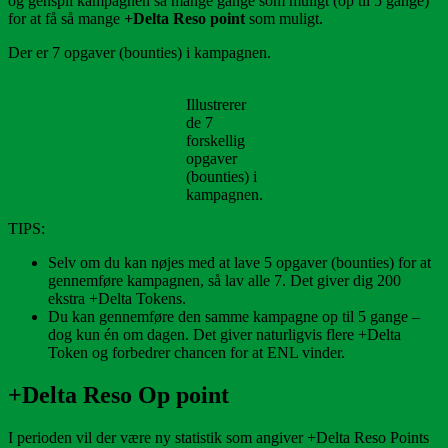
og genspil kampagnen så mange gange som muligt (op til 5 gange)
for at få så mange
+Delta Reso point
som muligt.
Der er 7 opgaver (bounties) i kampagnen.
Illustrerer
de 7
forskellig
opgaver
(bounties) i
kampagnen.
TIPS:
Selv om du kan nøjes med at lave 5 opgaver (bounties) for at
gennemføre kampagnen, så lav alle 7. Det giver dig 200
ekstra +Delta Tokens.
Du kan gennemføre den samme kampagne op til 5 gange –
dog kun én om dagen. Det giver naturligvis flere +Delta
Token og forbedrer chancen for at ENL vinder.
+Delta Reso Op point
I perioden vil der være ny statistik som angiver +Delta Reso Points