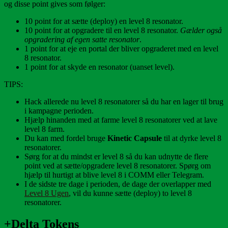
og disse point gives som følger:
10 point for at sætte (deploy) en level 8 resonator.
10 point for at opgradere til en level 8 resonator.
Gælder også
opgradering af egen satte resonator
.
1 point for at eje en portal der bliver opgraderet med en level
8 resonator.
1 point for at skyde en resonator (uanset level).
TIPS:
Hack allerede nu level 8 resonatorer så du har en lager til brug
i kampagne perioden.
Hjælp hinanden med at farme level 8 resonatorer ved at lave
level 8 farm.
Du kan med fordel bruge
Kinetic Capsule
til at dyrke level 8
resonatorer.
Sørg for at du mindst er level 8 så du kan udnytte de flere
point ved at sætte/opgradere level 8 resonatorer. Spørg om
hjælp til hurtigt at blive level 8 i COMM eller Telegram.
I de sidste tre dage i perioden, de dage der overlapper med
Level 8 Ugen
, vil du kunne sætte (deploy) to level 8
resonatorer.
+Delta Tokens