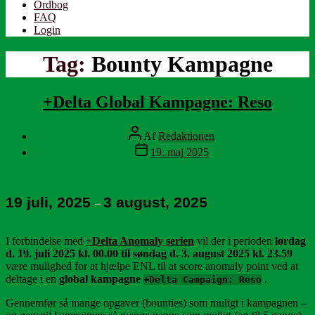
Ordbog
FAQ
Login
Tag:
Bounty Kampagne
+Delta Global Kampagne: Reso
Indlægsforfatter
Af
Redaktionen
Indlægsdato
19. maj 2025
19 juli, 2025
3 august, 2025
–
I forbindelse med
+Delta Anomaly serien
vil der i perioden
lørdag
d. 19. juli 2025 kl. 00.00 til søndag d. 3. august 2025 kl. 23.59
være mulighed for at hjælpe ENL til at score anomaly point ved at
deltage i en
global kampagne
.
+Delta Campaign: Reso
Gennemfør så mange opgaver (bounties) som muligt i kampagnen –