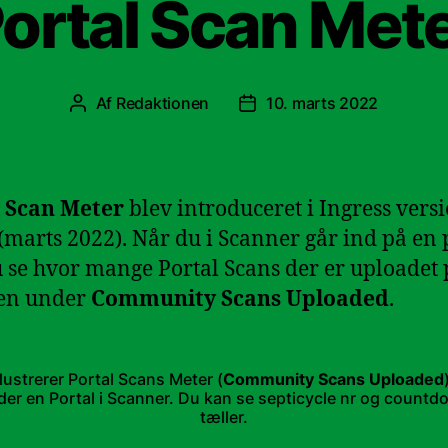
ortal Scan Met
Af
Redaktionen
10. marts 2022
Indlægsforfatter
Indlægsdato
l Scan Meter
blev introduceret i Ingress vers
 (marts 2022). Når du i Scanner går ind på en 
 se hvor mange Portal Scans der er uploadet 
len under
Community Scans Uploaded
.
llustrerer Portal Scans Meter (
Community Scans Uploaded
der en Portal i Scanner. Du kan se septicycle nr og countd
tæller.