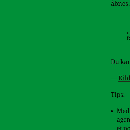
åbnes 
e
f
Du kan
—
Kil
Tips:
Med 
agen
et p