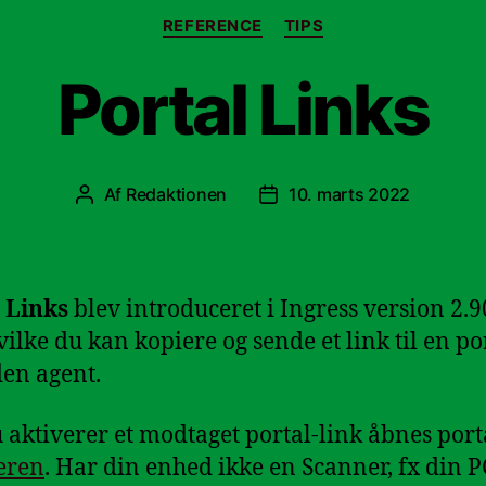
Kategorier
REFERENCE
TIPS
Portal Links
Af
Redaktionen
10. marts 2022
Indlægsforfatter
Indlægsdato
 Links
blev introduceret i Ingress version 2.9
ilke du kan kopiere og sende et link til en por
en agent.
 aktiverer et modtaget portal-link åbnes port
eren
. Har din enhed ikke en Scanner, fx din P