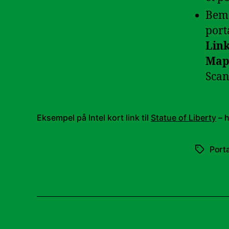
Bemæ
port
Lin
Map
Scan
Eksempel på Intel kort link til
Statue of Liberty
– h
Porta
Tags