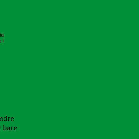
ia
 i
andre
r bare