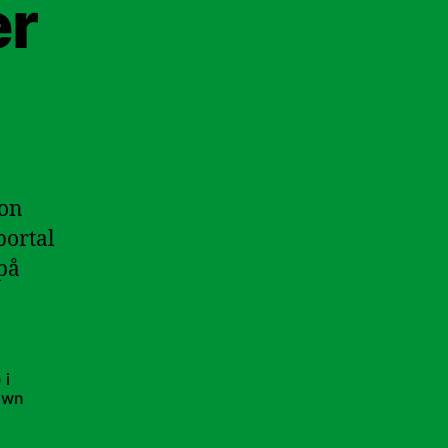
er
ion
portal
på
) i
own