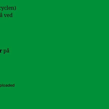
cyclen)
å ved
r
på
uploaded