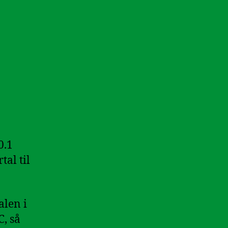
0.1
tal til
alen i
C, så