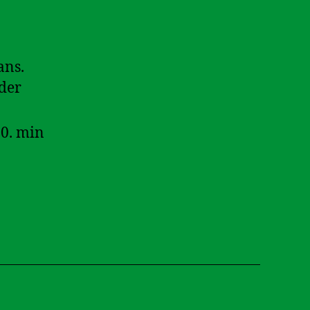
ans.
 der
10. min