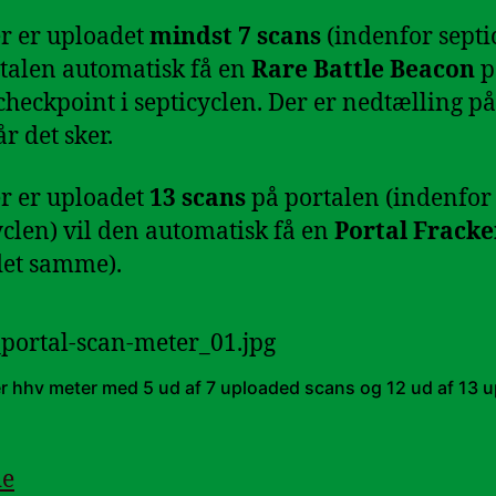
r er uploadet
mindst 7 scans
(indenfor septi
rtalen automatisk få en
Rare Battle Beacon
p
 checkpoint i septicyclen. Der er nedtælling på
r det sker.
r er uploadet
13 scans
på portalen (indenfor
yclen) vil den automatisk få en
Portal Fracke
et samme).
rer hhv meter med 5 ud af 7 uploaded scans og 12 ud af 13 
de