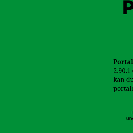
P
Porta
2.90.1
kan du
porta
I
un