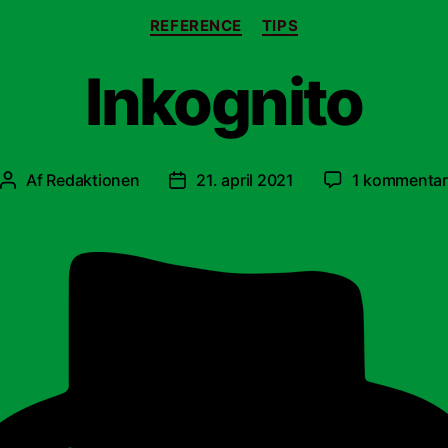
Kategorier
REFERENCE
TIPS
Inkognito
Af
Redaktionen
21. april 2021
1 kommentar
Indlægsforfatter
Indlægsdato