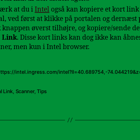
rk at du i
Intel
også kan kopiere et kort link 
al, ved først at klikke på portalen og dernæst
k
knappen øverst tilhøjre, og kopiere/sende det
 Link
. Disse kort links kan dog ikke kan åbnes
ner, men kun i Intel browser.
ttps://intel.ingress.com/intel?ll=40.689754,-74.044219
l Link
,
Scanner
,
Tips