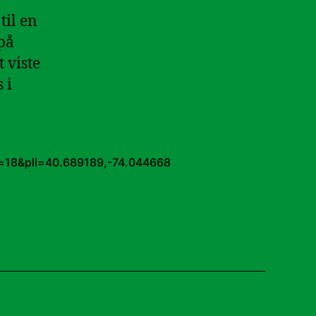
til en
 på
 viste
 i
&z=18&pll=40.689189,-74.044668