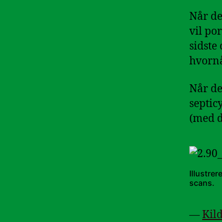
Når de
vil po
sidste
hvornå
Når de
septic
(med d
Illustre
scans.
—
Kil