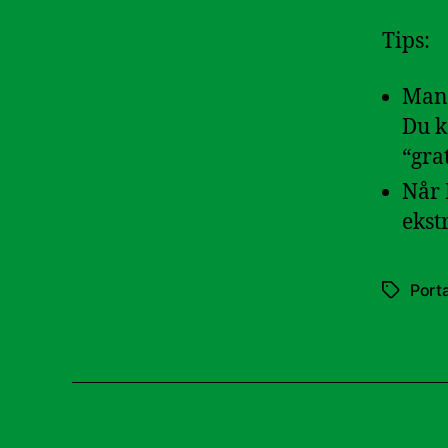
Tips:
Mang
Du k
“gra
Når 
ekst
Port
Tags