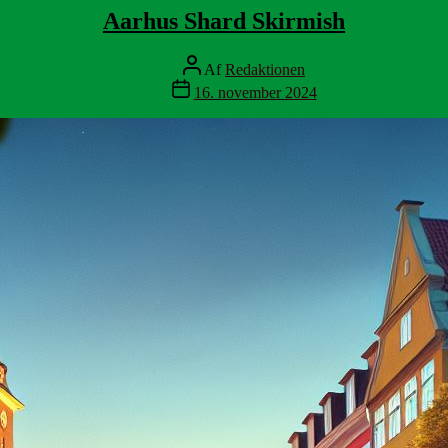
Aarhus Shard Skirmish
Indlægsforfatter
Af
Redaktionen
Indlægsdato
16. november 2024