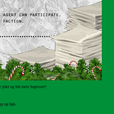
 julet og lidt mere Ingresset?
ag
og lign.