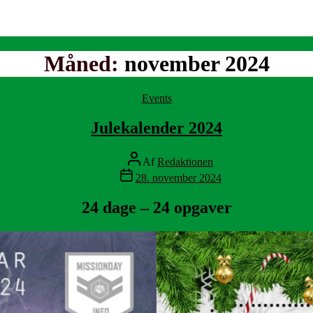
Måned:
november 2024
Kategorier
Events
Julekalender 2024
Indlægsforfatter
Af
Redaktionen
Indlægsdato
28. november 2024
24 dage – 24 opgaver