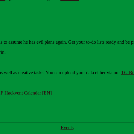
 to assume he has evil plans again. Get your to-do lists ready and be p
win.
as well as creative tasks. You can upload your data either via our
TG Bo
F Hackvent Calendar [EN]
Kategorier
Events