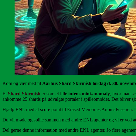
Kom og vær med til
Aarhus Shard Skirmish lørdag d. 30. novembe
Et
Shard Skirmish
er som et lille
intens mini-anomaly
, hvor man sco
ankomme 25 shards på udvalgte portaler i spilleområdet. Det bliver sj
Hjælp ENL med at score point til Erased Memories Anomaly serien.
Du vil møde og spille sammen med andre ENL agenter og vi er ved at a
Del gerne denne information med andre ENL agenter. Jo flere agenter 