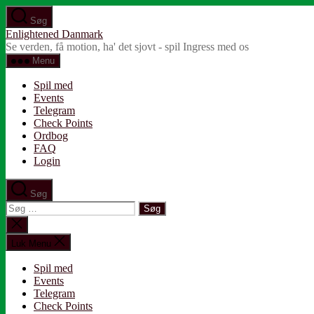
Spring
Søg
til
Enlightened Danmark
indholdet
Se verden, få motion, ha' det sjovt - spil Ingress med os
Menu
Spil med
Events
Telegram
Check Points
Ordbog
FAQ
Login
Søg
Søg
efter:
Luk
søgning
Luk Menu
Spil med
Events
Telegram
Check Points