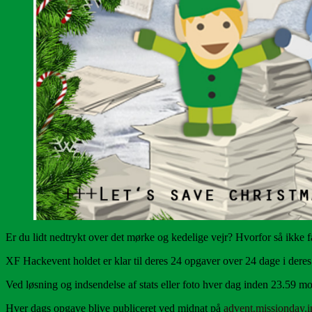
Er du lidt nedtrykt over det mørke og kedelige vejr? Hvorfor så ikke få
XF Hackevent holdet er klar til deres 24 opgaver over 24 dage i dere
Ved løsning og indsendelse af stats eller foto hver dag inden 23.59 m
Hver dags opgave blive publiceret ved midnat på
advent.missionday.i