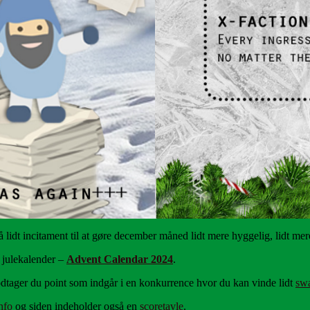
 lidt incitament til at gøre december måned lidt mere hyggelig, lidt mere
s julekalender –
Advent Calendar 2024
.
odtager du point som indgår i en konkurrence hvor du kan vinde lidt
sw
nfo
og siden indeholder også en
scoretavle
.