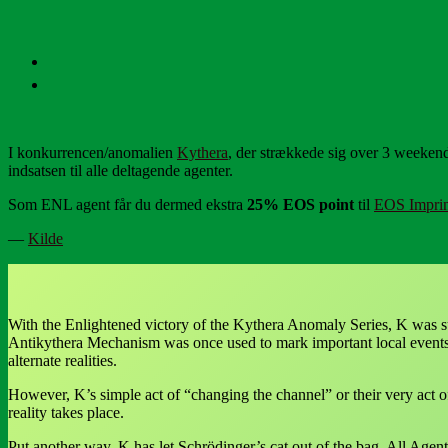
I konkurrencen/anomalien
Kythera
, der strækkede sig over 3 weekende
indsatsen til alle deltagende agenter.
Som ENL agent får du dermed ekstra
25% EOS point
til
EOS Imprin
—
Kilde
With the Enlightened victory of the Kythera Anomaly Series, K was su
Antikythera Mechanism was once used to mark important local events
alternate realities.
However, K’s simple act of “changing the channel” or their very act o
reality takes place.
Put another way, K has let Schrödinger’s cat out of the bag. All Agent