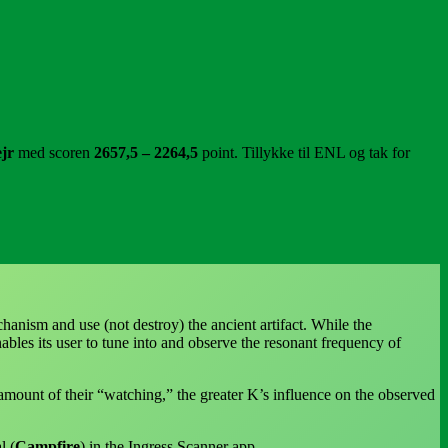
ejr
med scoren
2657,5 – 2264,5
point. Tillykke til ENL og tak for
anism and use (not destroy) the ancient artifact. While the
s its user to tune into and observe the resonant frequency of
 amount of their “watching,” the greater K’s influence on the observed
l (
Campfire
) in the Ingress Scanner app.