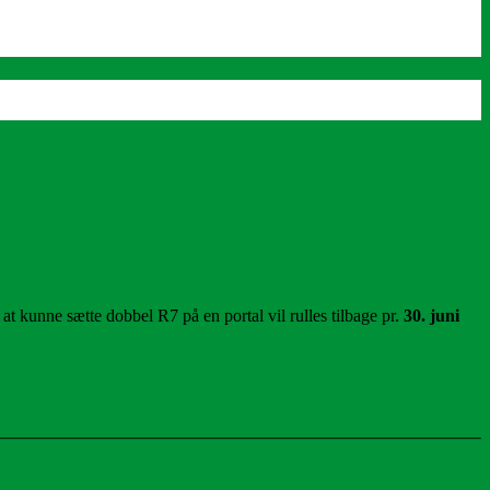
t kunne sætte dobbel R7 på en portal vil rulles tilbage pr.
30. juni