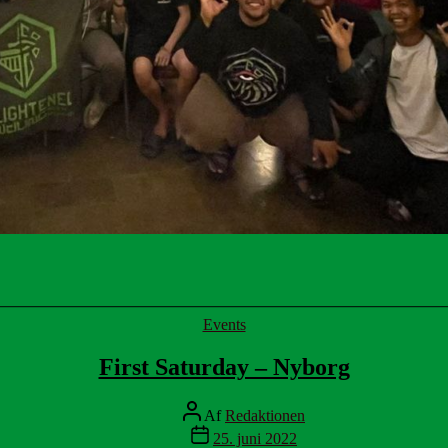
Kategorier
Events
First Saturday – Nyborg
Indlægsforfatter
Af
Redaktionen
Indlægsdato
25. juni 2022