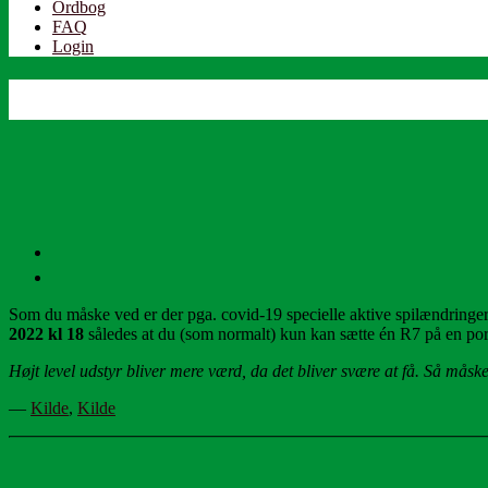
Ordbog
FAQ
Login
Som du måske ved er der pga. covid-19 specielle aktive spilændringer.
2022
kl 18
således at du (som normalt) kun kan sætte én R7 på en por
Højt level udstyr bliver mere værd, da det bliver svære at få. Så måske s
—
Kilde
,
Kilde