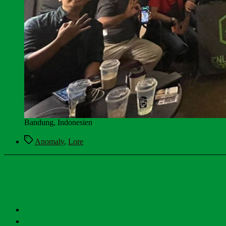
Bandung, Indonesien
Tags
Anomaly
,
Lore