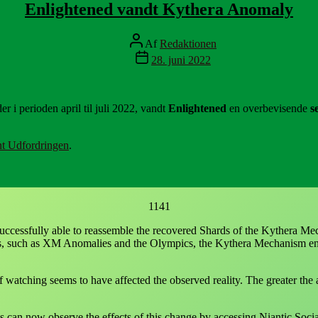
Enlightened vandt Kythera Anomaly
Indlægsforfatter
Af
Redaktionen
Indlægsdato
28. juni 2022
r i perioden april til juli 2022, vandt
Enlightened
en overbevisende
s
t Udfordringen
.
1141
ccessfully able to reassemble the recovered Shards of the Kythera Mech
, such as XM Anomalies and the Olympics, the Kythera Mechanism enable
f watching seems to have affected the observed reality. The greater the
s can now observe the effects of this change by accessing Niantic Socia