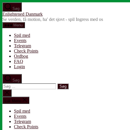
Spring
Søg
til
Enlightened Danmark
indholdet
Se verden, få motion, ha' det sjovt - spil Ingress med os
Menu
Spil med
Events
Telegram
Check Points
Ordbog
FAQ
Login
Søg
Søg
efter:
Luk
søgning
Luk Menu
Spil med
Events
Telegram
Check Points