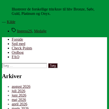
Illustrerer de forskellige trin/krav til hhv Bronze, Sølv,
Guld, Platinum og Onyx.
—
Kilde
Tags
Ingress2S
,
Medalje
Forside
Spil med
Check Points
Ordbog
FAQ
Søg
efter:
Arkiver
august 2026
juli 2026
juni 2026
maj 2026
april 2026
marts 2026