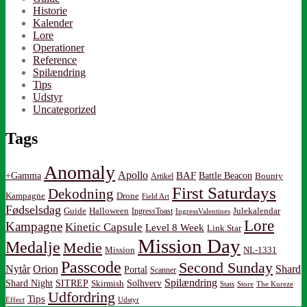
Historie
Kalender
Lore
Operationer
Reference
Spilændring
Tips
Udstyr
Uncategorized
Tags
Anomaly
Apollo
BAF
Battle Beacon
+Gamma
Artikel
Bounty
First Saturdays
Dekodning
Kampagne
Drone
Field Art
Fødselsdag
Guide
Halloween
IngressToast
Julekalendar
IngressValentines
Lore
Kampagne
Kinetic Capsule
Level 8 Week
Link Star
Mission Day
Medalje
Medie
Mission
NL-1331
Passcode
Second Sunday
Nytår
Orion
Shard
Portal
Scanner
Spilændring
Shard Night
SITREP
Solhverv
Skirmish
Stats
Store
The Kureze
Udfordring
Tips
Effect
Udstyr