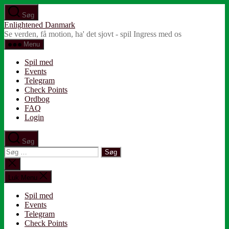
Spring
Søg
til
Enlightened Danmark
indholdet
Se verden, få motion, ha' det sjovt - spil Ingress med os
Menu
Spil med
Events
Telegram
Check Points
Ordbog
FAQ
Login
Søg
Søg
efter:
Luk
søgning
Luk Menu
Spil med
Events
Telegram
Check Points