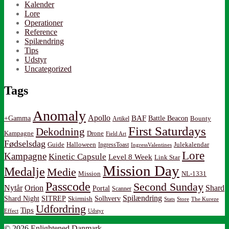
Kalender
Lore
Operationer
Reference
Spilændring
Tips
Udstyr
Uncategorized
Tags
Anomaly
Apollo
BAF
Battle Beacon
+Gamma
Artikel
Bounty
First Saturdays
Dekodning
Kampagne
Drone
Field Art
Fødselsdag
Guide
Halloween
IngressToast
Julekalendar
IngressValentines
Lore
Kampagne
Kinetic Capsule
Level 8 Week
Link Star
Mission Day
Medalje
Medie
Mission
NL-1331
Passcode
Second Sunday
Nytår
Orion
Shard
Portal
Scanner
Spilændring
Shard Night
SITREP
Solhverv
Skirmish
Stats
Store
The Kureze
Udfordring
Tips
Effect
Udstyr
© 2026
Enlightened Danmark