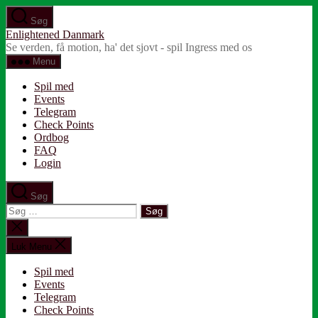
Spring
Søg
til
Enlightened Danmark
indholdet
Se verden, få motion, ha' det sjovt - spil Ingress med os
Menu
Spil med
Events
Telegram
Check Points
Ordbog
FAQ
Login
Søg
Søg
efter:
Luk
søgning
Luk Menu
Spil med
Events
Telegram
Check Points