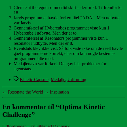
Glemte at iberegne sommertid skift – derfor kl. 17 fremfor kl
18.
Jarvis programmet havde forkert titel “ADA”. Men udbyttet
var Jarvis.
Gennemførsel af Hybercubes programmet viste kun 1
Hybercube i udbytte. Men der er to.
Gennemførsel af Resonators programmer viste kun 1
resonator i udbytte. Men der er 8.
Eventstats blev ikke vist. Så folk viste ikke om de reelt havde
gået programmerne korrekt, eller om kun nogle bestemte
programmer talte med.
Medajlenavn var forkert. Det gav bla. problemer for
agentstats.
Tags
Kinetic Capsule
,
Medalje
,
Udfording
←
Resonate the World
→
Inspiration
En kommentar til “Optima Kinetic
Challenge”
siger:
Udfordringer – Enlightened Danmark