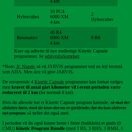
4 km
10 PC4
2
Hybercubes
6000 XM
Hybercubes
4 km
40 R4
Resonators
6000 XM
8 R8
4 km
Krav og udbytte til nye midlertige Kinetic Capsule
programmer. Se
udstyrsforkortelser
.
*Note:
Jf. Niantic
så vil JARVIS programmet ved en fejl fremstå
som ADA. Men den vil give JARVIS.
De nuværende 4
Kinetic Capsule
programmer kan fortsat vælges
men
kravet til antal gået kilometer vil i event-perioden være
reduceret til 2 km
(fra normalt 8 km).
Hvis du allerede har et Kinetic Capsule program kørende,
så skal det
afsluttes først, med de krav der nu er gældende, før du kan aktivere
nyt program.
så tæller det også med.
I perioden vil du også kunne hente i Store (butikken) et gratis (0
CMU)
Kinetic Program Bundle
(med 3 RS, 3 RHS, 3 RMH, 3