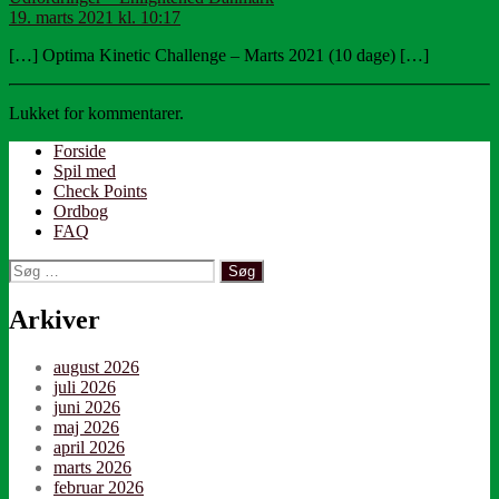
19. marts 2021 kl. 10:17
[…] Optima Kinetic Challenge – Marts 2021 (10 dage) […]
Lukket for kommentarer.
Forside
Spil med
Check Points
Ordbog
FAQ
Søg
efter:
Arkiver
august 2026
juli 2026
juni 2026
maj 2026
april 2026
marts 2026
februar 2026