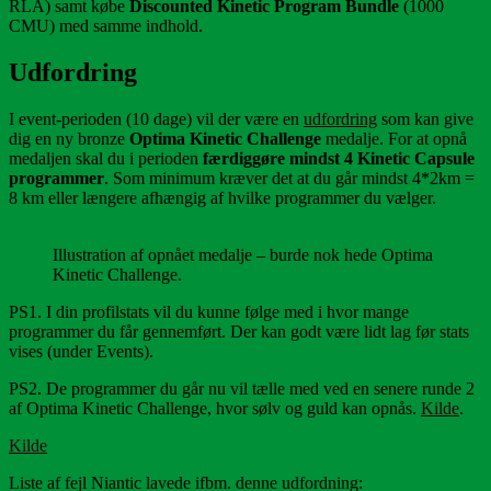
RLA) samt købe
Discounted Kinetic Program Bundle
(1000
CMU) med samme indhold.
Udfordring
I event-perioden (10 dage) vil der være en
udfordring
som kan give
dig en ny bronze
Optima Kinetic Challenge
medalje. For at opnå
medaljen skal du i perioden
færdiggøre mindst 4 Kinetic Capsule
programmer
. Som minimum kræver det at du går mindst 4*2km =
8 km eller længere afhængig af hvilke programmer du vælger.
Illustration af opnået medalje – burde nok hede Optima
Kinetic Challenge.
PS1. I din profilstats vil du kunne følge med i hvor mange
programmer du får gennemført. Der kan godt være lidt lag før stats
vises (under Events).
PS2. De programmer du går nu vil tælle med ved en senere runde 2
af Optima Kinetic Challenge, hvor sølv og guld kan opnås.
Kilde
.
Kilde
Liste af fejl Niantic lavede ifbm. denne udfordning: