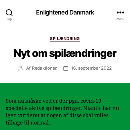
Enlightened Danmark
Søg
Menu
Kategorier
SPILÆNDRING
Nyt om spilændringer
Af
Redaktionen
16. september 2022
Indlægsforfatter
Indlægsdato
Som du måske ved er der pga. covid-19
specielle aktive spilændringer. Niantic har nu
igen vurderet at nogen af disse skal rulles
tilbage til normal.