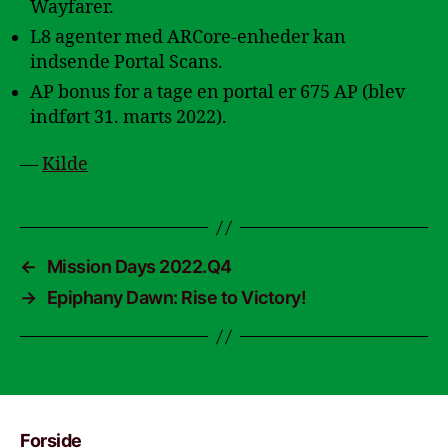
Wayfarer.
L8 agenter med ARCore-enheder kan
indsende Portal Scans.
AP bonus for a tage en portal er 675 AP (blev
indført 31. marts 2022).
—
Kilde
←
Mission Days 2022.Q4
→
Epiphany Dawn: Rise to Victory!
Forside