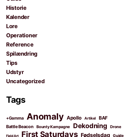
Historie
Kalender
Lore
Operationer
Reference
Spilændring
Tips
Udstyr
Uncategorized
Tags
Anomaly
Apollo
BAF
+Gamma
Artikel
Dekodning
Battle Beacon
Bounty Kampagne
Drone
First Saturdays
Fødselsdag
Guide
Field Art