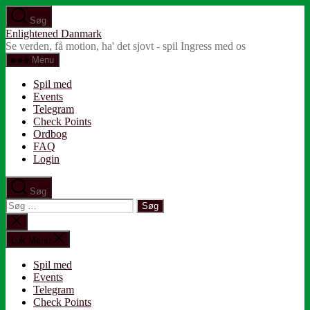
Spring
Søg
til
Enlightened Danmark
indholdet
Se verden, få motion, ha' det sjovt - spil Ingress med os
Menu
Spil med
Events
Telegram
Check Points
Ordbog
FAQ
Login
Søg
Søg
efter:
Luk
søgning
Luk Menu
Spil med
Events
Telegram
Check Points