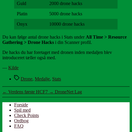
Guld
2000 drone hacks
Platin
5000 drone hacks
Onyx
10000 drone hacks
Du kan følge antal drone hacks i Stats under
All Time > Resource
Gathering > Drone Hacks
i din Scanner profil.
De hacks du har foretaget med dronen inden medaljen blev
introduceret tæller også med.
—
Kilde
Tags
Drone
,
Medalje
,
Stats
←
Verdens første HCF7
→
DroneNet Lag
Forside
Spil med
Check Points
Ordbog
FAQ