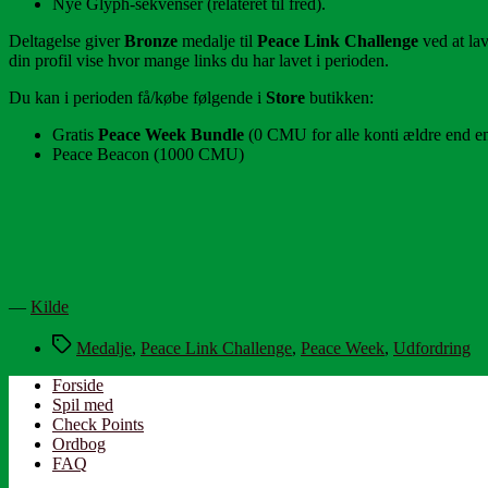
Nye Glyph-sekvenser (relateret til fred).
Deltagelse giver
Bronze
medalje til
Peace Link Challenge
ved at la
din profil vise hvor mange links du har lavet i perioden.
Du kan i perioden få/købe følgende i
Store
butikken:
Gratis
Peace Week Bundle
(0 CMU for alle konti ældre end e
Peace Beacon (1000 CMU)
—
Kilde
Tags
Medalje
,
Peace Link Challenge
,
Peace Week
,
Udfordring
Forside
Spil med
Check Points
Ordbog
FAQ