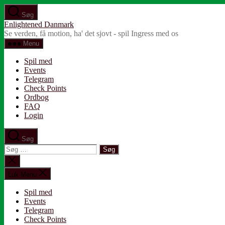
Spring
Søg
til
Enlightened Danmark
indholdet
Se verden, få motion, ha' det sjovt - spil Ingress med os
Menu
Spil med
Events
Telegram
Check Points
Ordbog
FAQ
Login
Søg
Søg
efter:
Luk
søgning
Luk Menu
Spil med
Events
Telegram
Check Points