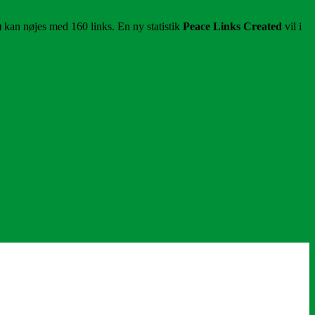
 kan nøjes med 160 links. En ny statistik
Peace Links Created
vil i