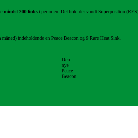
ve
mindst 200 links
i perioden. Det hold der vandt Superposition (RES)
n måned) indeholdende en Peace Beacon og 9 Rare Heat Sink.
Den
nye
Peace
Beacon