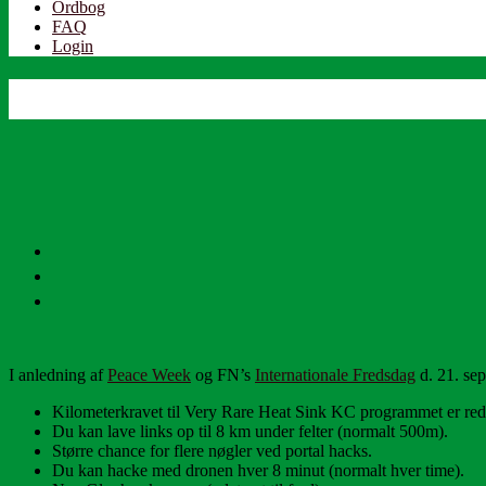
Ordbog
FAQ
Login
I anledning af
Peace Week
og FN’s
Internationale Fredsdag
d. 21. sep
Kilometerkravet til Very Rare Heat Sink KC programmet er redu
Du kan lave links op til 8 km under felter (normalt 500m).
Større chance for flere nøgler ved portal hacks.
Du kan hacke med dronen hver 8 minut (normalt hver time).