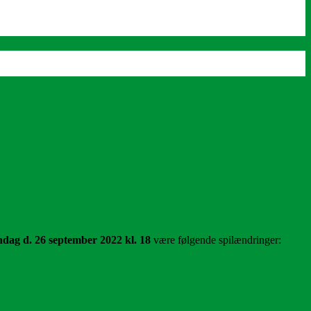
andag d. 26 september 2022 kl. 18
være følgende spilændringer: