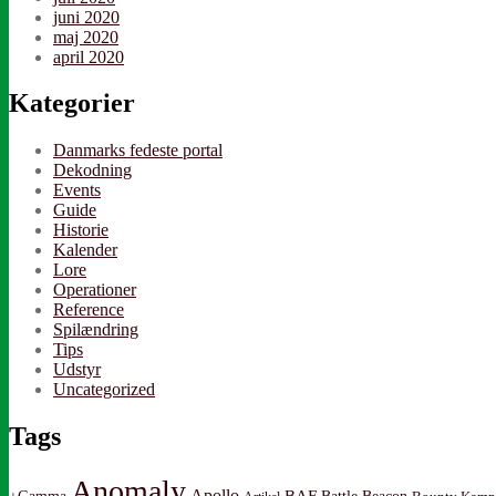
juni 2020
maj 2020
april 2020
Kategorier
Danmarks fedeste portal
Dekodning
Events
Guide
Historie
Kalender
Lore
Operationer
Reference
Spilændring
Tips
Udstyr
Uncategorized
Tags
Anomaly
Apollo
BAF