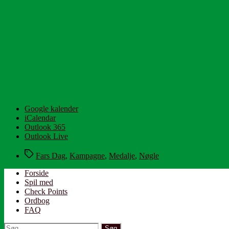
Google kalender
iCalendar
Outlook 365
Outlook Live
Tags
Fars Dag
,
Kampagne
,
Medalje
,
Nøgle
Forside
Spil med
Check Points
Ordbog
FAQ
Søg