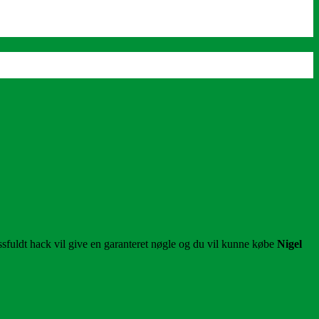
ssfuldt hack vil give en garanteret nøgle og du vil kunne købe
Nigel