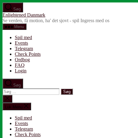
Spring
Søg
til
Enlightened Danmark
indholdet
Se verden, få motion, ha' det sjovt - spil Ingress med os
Menu
Spil med
Events
Telegram
Check Points
Ordbog
FAQ
Login
Søg
Søg
efter:
Luk
søgning
Luk Menu
Spil med
Events
Telegram
Check Points