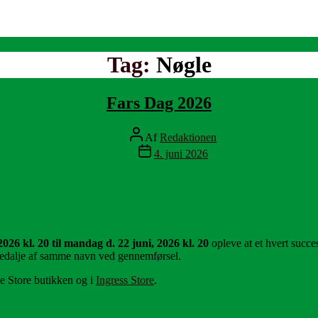
Tag:
Nøgle
Fars Dag 2026
Indlægsforfatter
Af
Redaktionen
Indlægsdato
4. juni 2026
2026 kl. 20 til mandag d. 22 juni, 2026 kl. 20
opleve at et hvert succe
alje af samme navn ved gennemførsel.
e Store butikken og i
Ingress Store
.