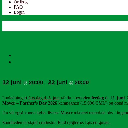
Ordbog
FAQ
Login
12 juni
22 juni
20:00
20:00
@
–
@
I anledning af
fars dag d. 5. juni
vil du i perioden
fredag d. 12. juni, 
Moyer – Farther’s Day 2026
kampagnen (15.000 CMU) og opnå med
Du vil også kunne købe diverse Moyer relateret materiale hhv i ingam
Sandheden er skjult i mønstre. Find nøglerne. Løs enigmaet.