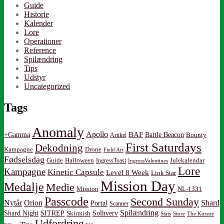
Guide
Historie
Kalender
Lore
Operationer
Reference
Spilændring
Tips
Udstyr
Uncategorized
Tags
Anomaly
Apollo
BAF
Battle Beacon
+Gamma
Artikel
Bounty
First Saturdays
Dekodning
Kampagne
Drone
Field Art
Fødselsdag
Guide
Halloween
IngressToast
Julekalendar
IngressValentines
Lore
Kampagne
Kinetic Capsule
Level 8 Week
Link Star
Mission Day
Medalje
Medie
Mission
NL-1331
Passcode
Second Sunday
Nytår
Orion
Shard
Portal
Scanner
Spilændring
Shard Night
SITREP
Solhverv
Skirmish
Stats
Store
The Kureze
Udfordring