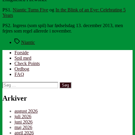
PS1.
Niantic Turns Five
og
In the Blink of an Eye: Celebrating 5
Years
PS2. Ingress (som spil) har fødselsdag 13. december 2013, men
fejres som regel allerede i november.
Tags
Niantic
Forside
Spil med
Check Points
Ordbog
FAQ
Søg
efter:
Arkiver
august 2026
juli 2026
juni 2026
maj 2026
april 2026