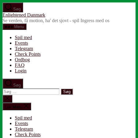
Spring
Søg
til
Enlightened Danmark
indholdet
Se verden, få motion, ha' det sjovt - spil Ingress med os
Menu
Spil med
Events
Telegram
Check Points
Ordbog
FAQ
Login
Søg
Søg
efter:
Luk
søgning
Luk Menu
Spil med
Events
Telegram
Check Points