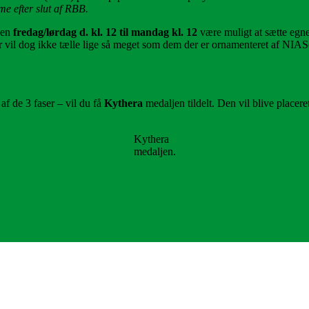
e efter slut af RBB.
den
fredag/lørdag d. kl. 12 til mandag kl. 12
være muligt at sætte egne
r vil dog ikke tælle lige så meget som dem der er ornamenteret af NIAS
af de 3 faser – vil du få
Kythera
medaljen tildelt. Den vil blive placer
Kythera
medaljen.