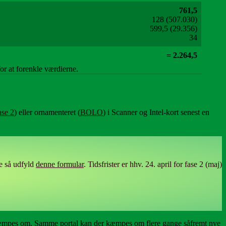
761,5
128 (507.030)
599,5 (29.356)
34
= 2.264,5
for at forenkle værdierne.
ase 2
) eller ornamenteret (
BOLO
) i Scanner og Intel-kort senest en
ce så udfyld
denne formular
. Tidsfrister er hhv. 24. april for fase 2 (maj)
 kæmpes om. Samme portal kan der kæmpes om flere gange såfremt nye