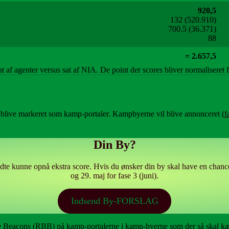
920,5
132 (520.910)
700.5 (36.371)
88
= 2.657,5
t af agenter versus sat af NIA. De point der scores bliver normaliseret 
r blive markeret som kamp-portaler. Kampbyerne vil blive annonceret (
f
Din By?
endte kunne opnå ekstra score. Hvis du ønsker din by skal have en chan
og 29. maj for fase 3 (juni).
Indsend By-FORSLAG
ttle Beacons (RBB) på kamp-portalerne i kamp-byerne som der så skal