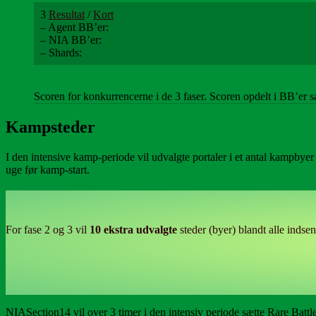
3
Resultat
/
Kort
– Agent BB’er:
– NIA BB’er:
– Shards:
Scoren for konkurrencerne i de 3 faser. Scoren opdelt i BB’er sa
Kampsteder
I den intensive kamp-periode vil udvalgte portaler i et antal kampbye
uge før kamp-start.
For fase 2 og 3 vil
10 ekstra udvalgte
steder (byer) blandt alle inds
NIASection14 vil over 3 timer i den intensiv periode sætte Rare Ba