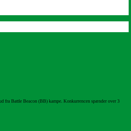
t ud fra Battle Beacon (BB) kampe. Konkurrencen spænder over 3