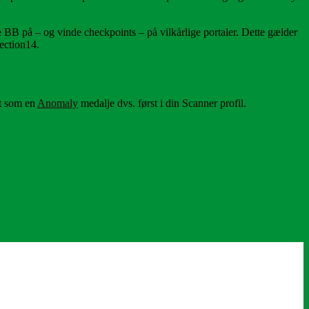
 BB på – og vinde checkpoints – på vilkårlige portaler. Dette gælder
ection14.
et som en
Anomaly
medalje dvs. først i din Scanner profil.