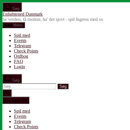
Spring
Søg
til
Enlightened Danmark
indholdet
Se verden, få motion, ha' det sjovt - spil Ingress med os
Menu
Spil med
Events
Telegram
Check Points
Ordbog
FAQ
Login
Søg
Søg
efter:
Luk
søgning
Luk Menu
Spil med
Events
Telegram
Check Points