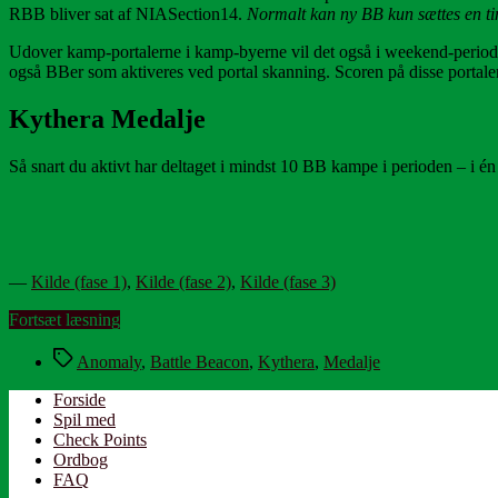
RBB bliver sat af NIASection14.
Normalt kan ny BB kun sættes en tim
Udover kamp-portalerne i kamp-byerne vil det også i weekend-perio
også BBer som aktiveres ved portal skanning. Scoren på disse portale
Kythera Medalje
Så snart du aktivt har deltaget i mindst 10 BB kampe i perioden – i én 
—
Kilde (fase 1)
,
Kilde (fase 2)
,
Kilde (fase 3)
“Kythera
Fortsæt læsning
Anomaly”
Tags
Anomaly
,
Battle Beacon
,
Kythera
,
Medalje
Forside
Spil med
Check Points
Ordbog
FAQ