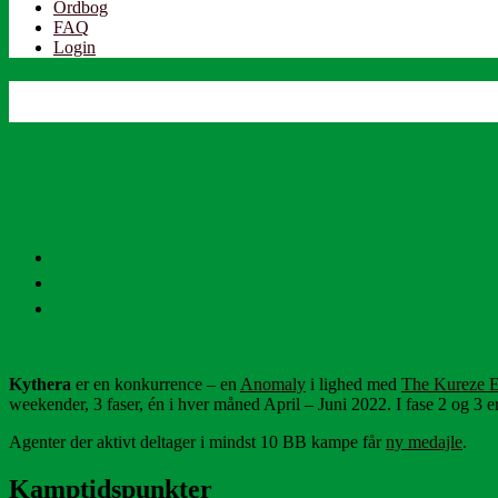
Ordbog
FAQ
Login
Kythera
er en konkurrence – en
Anomaly
i lighed med
The Kureze E
weekender, 3 faser, én i hver måned April – Juni 2022. I fase 2 og 3 er
Agenter der aktivt deltager i mindst 10 BB kampe får
ny medajle
.
Kamptidspunkter