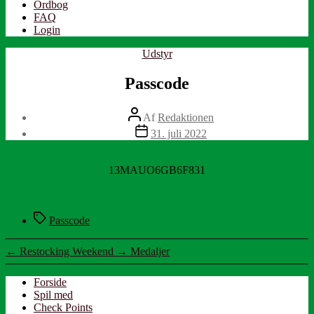
Ordbog
FAQ
Login
Kategorier
Udstyr
Passcode
Indlægsforfatter
Af
Redaktionen
Indlægsdato
31. juli 2022
13MAUO6GB6F831
Tags
Passcode
←
Restocking Weekend
→
Medaljer
Forside
Spil med
Check Points