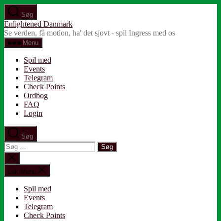
Spring
Søg
til
Enlightened Danmark
indholdet
Se verden, få motion, ha' det sjovt - spil Ingress med os
Menu
Spil med
Events
Telegram
Check Points
Ordbog
FAQ
Login
Søg
Søg
efter:
Luk
søgning
Luk Menu
Spil med
Events
Telegram
Check Points