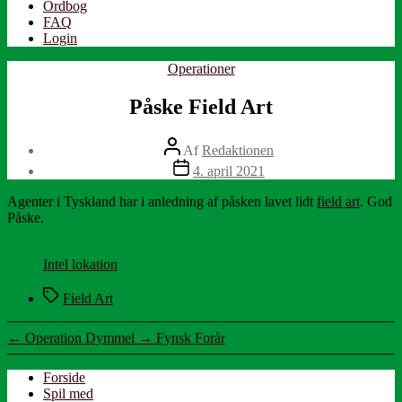
Ordbog
FAQ
Login
Kategorier
Operationer
Påske Field Art
Indlægsforfatter
Af
Redaktionen
Indlægsdato
4. april 2021
Agenter i Tyskland har i anledning af påsken lavet lidt
field art
. God
Påske.
Intel lokation
Tags
Field Art
←
Operation Dymmel
→
Fynsk Forår
Forside
Spil med