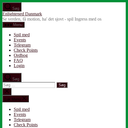
Spring
Søg
til
Enlightened Danmark
indholdet
Se verden, få motion, ha' det sjovt - spil Ingress med os
Menu
Spil med
Events
Telegram
Check Points
Ordbog
FAQ
Login
Søg
Søg
efter:
Luk
søgning
Luk Menu
Spil med
Events
Telegram
Check Points