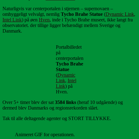
Naturligvis var centerportalen i stjernen – supernovaen –
omhyggeligt velvalgt, nemlig
Tycho Brahe Statue
(
Dynamic Link
,
Intel Link
) på øen
Hven
, inde i Tycho Brahe museet, ikke langt fra
observatoriet. der tillige ligger behændigt mellem Sverige og
Danmark.
Portalbilledet
på
centerportalen
Tycho Brahe
Statue
(
Dynamic
Link
,
Intel
Link
) på
Hven.
Over 5+ timer blev der sat
3584 links
(heraf 10 udgående) og
dermed blev Danmarks og regionsrekorden slået.
Tak til alle deltagende agenter og STORT TILLYKKE.
Animeret GIF for operationen.