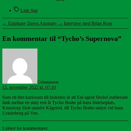
Tags
Link Star
←
Epiphany Dawn Anomaly
→
Interview med Brian Rose
En kommentar til “Tycho’s Supernova”
siger:
Grisatassen
15. november 2022 kl. 07:10
Som ett litet kuriosum till historien är att Enl agent Sholof etablerade
länk mellan en staty rest åt Tycho Brahe på hans födelseplats,
Knutstorp Slott utanför Kågeröd, till Tycho Brahe-statyn vid hans
Uranieborg på Ven.
Lukket for kommentarer.