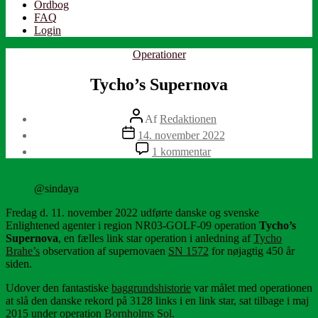
Ordbog
FAQ
Login
Kategorier
Operationer
Tycho’s Supernova
Indlægsforfatter
Af
Redaktionen
Indlægsdato
14. november 2022
til
1 kommentar
Tycho’s
Supernova
@sindaya
Fredag d. 11. november 2022 udførte danske og svenske
Enlightened agenter i region NR03-GOLF-09 operation
Tycho’s
Supernova
, en fælles link star operation i anledning af
Tycho
Brahe’s
observation af supernovaen
SN 1572
for nøjagtig 450 år
siden.
Udover den fantastiske
baggrunds­historie
var målet med operationen
at slå den danske rekord på 3128 links i en link star, sat tilbage i maj
2015 under operation
Bornholms Sol
.