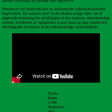
stjernes udvikling og endeligt som supernova.
Derudover var observationen en skelsættende videnskabshistorisk
begivenhed, der sammen med Tycho Brahes øvrige virke var af
afgørende betydning for udviklingen af den moderne videnskabelige
metode, forståelsen af vigtigheden af præcision og ikke mindst den
efterfølgende revolution af det videnskabelige verdensbillede.
Tycho
Brahe
(1596
Skokloster
slot).