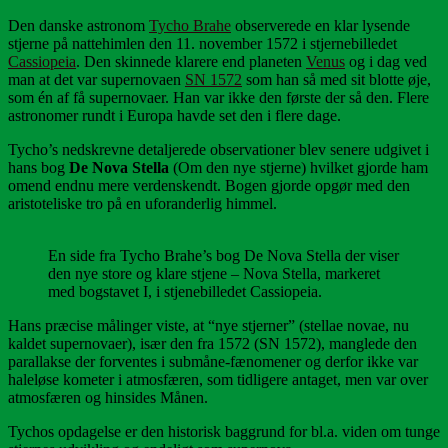
Den danske astronom
Tycho Brahe
observerede en klar lysende
stjerne på nattehimlen den 11. november 1572 i stjernebilledet
Cassiopeia
. Den skinnede klarere end planeten
Venus
og i dag ved
man at det var supernovaen
SN 1572
som han så med sit blotte øje,
som én af få supernovaer. Han var ikke den første der så den. Flere
astronomer rundt i Europa havde set den i flere dage.
Tycho’s nedskrevne detaljerede observationer blev senere udgivet i
hans bog
De Nova Stella
(Om den nye stjerne) hvilket gjorde ham
omend endnu mere verdenskendt. Bogen gjorde opgør med den
aristoteliske tro på en uforanderlig himmel.
En side fra Tycho Brahe’s bog De Nova Stella der viser
den nye store og klare stjene – Nova Stella, markeret
med bogstavet I, i stjenebilledet Cassiopeia.
Hans præcise målinger viste, at “nye stjerner” (stellae novae, nu
kaldet supernovaer), især den fra 1572 (SN 1572), manglede den
parallakse der forventes i submåne-fænomener og derfor ikke var
haleløse kometer i atmosfæren, som tidligere antaget, men var over
atmosfæren og hinsides Månen.
Tychos opdagelse er den historisk baggrund for bl.a. viden om tunge