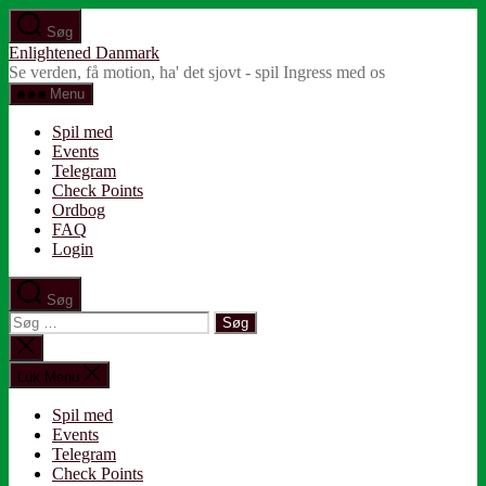
Spring
Søg
til
Enlightened Danmark
indholdet
Se verden, få motion, ha' det sjovt - spil Ingress med os
Menu
Spil med
Events
Telegram
Check Points
Ordbog
FAQ
Login
Søg
Søg
efter:
Luk
søgning
Luk Menu
Spil med
Events
Telegram
Check Points