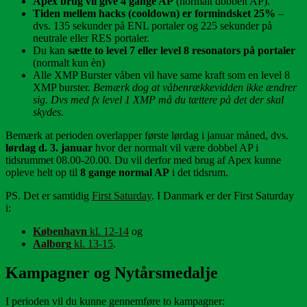
Apex brug vil give 4 gange AP
(normalt dobbelt AP).
Tiden mellem hacks (cooldown) er formindsket 25%
–
dvs. 135 sekunder på ENL portaler og 225 sekunder på
neutrale eller RES portaler.
Du kan
sætte to level 7 eller level 8 resonators på portaler
(normalt kun èn)
Alle XMP Burster våben vil have same kraft som en level 8
XMP burster.
Bemærk dog at våbenrækkevidden ikke ændrer
sig. Dvs med fx level 1 XMP må du tættere på det der skal
skydes.
Bemærk at perioden overlapper første lørdag i januar måned, dvs.
lørdag d. 3. januar
hvor der normalt vil være dobbel AP i
tidsrummet 08.00-20.00. Du vil derfor med brug af Apex kunne
opleve helt op til
8 gange normal AP
i det tidsrum.
PS. Det er samtidig
First Saturday
. I Danmark er der First Saturday
i:
København
kl. 12-14
og
Aalborg
kl. 13-15
.
Kampagner og Nytårsmedalje
I perioden vil du kunne gennemføre to kampagner: