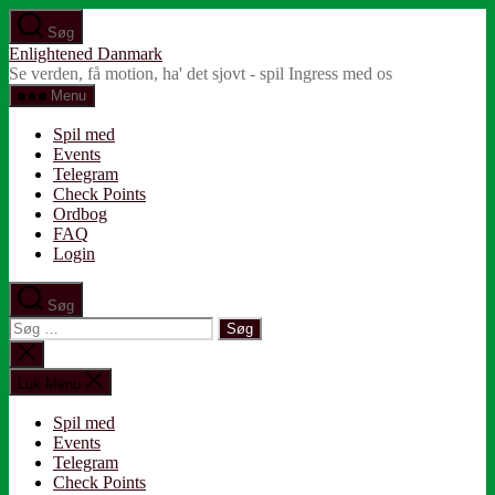
Spring
Søg
til
Enlightened Danmark
indholdet
Se verden, få motion, ha' det sjovt - spil Ingress med os
Menu
Spil med
Events
Telegram
Check Points
Ordbog
FAQ
Login
Søg
Søg
efter:
Luk
søgning
Luk Menu
Spil med
Events
Telegram
Check Points