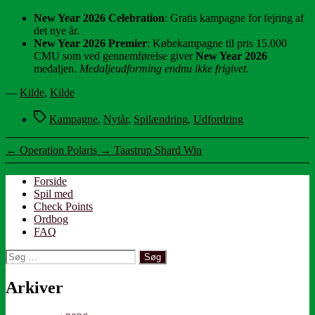
New Year 2026 Celebration
: Gratis kampagne for fejring af
det nye år.
New Year 2026 Premier
: Købekampagne til pris 15.000
CMU som ved gennemførelse giver
New Year 2026
medaljen.
Medaljeudforming endnu ikke frigivet.
—
Kilde
,
Kilde
Tags
Kampagne
,
Nytår
,
Spilændring
,
Udfordring
←
Operation Polaris
→
Taastrup Shard Win
Forside
Spil med
Check Points
Ordbog
FAQ
Søg
efter:
Arkiver