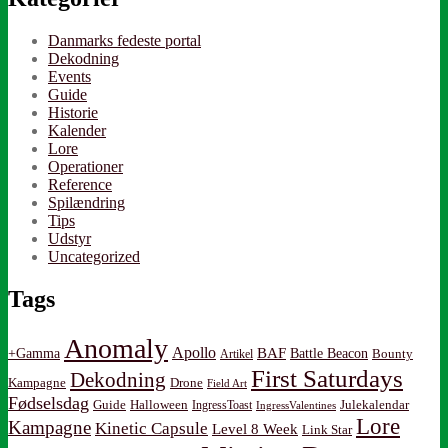
Danmarks fedeste portal
Dekodning
Events
Guide
Historie
Kalender
Lore
Operationer
Reference
Spilændring
Tips
Udstyr
Uncategorized
Tags
Anomaly
Apollo
BAF
Battle Beacon
+Gamma
Artikel
Bounty
First Saturdays
Dekodning
Kampagne
Drone
Field Art
Fødselsdag
Guide
Halloween
IngressToast
Julekalendar
IngressValentines
Lore
Kampagne
Kinetic Capsule
Level 8 Week
Link Star