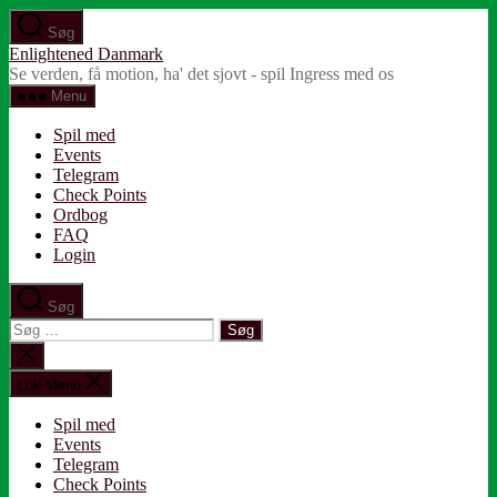
Spring
Søg
til
Enlightened Danmark
indholdet
Se verden, få motion, ha' det sjovt - spil Ingress med os
Menu
Spil med
Events
Telegram
Check Points
Ordbog
FAQ
Login
Søg
Søg
efter:
Luk
søgning
Luk Menu
Spil med
Events
Telegram
Check Points