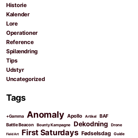
Historie
Kalender
Lore
Operationer
Reference
Spilændring
Tips
Udstyr
Uncategorized
Tags
Anomaly
Apollo
BAF
+Gamma
Artikel
Dekodning
Battle Beacon
Bounty Kampagne
Drone
First Saturdays
Fødselsdag
Guide
Field Art