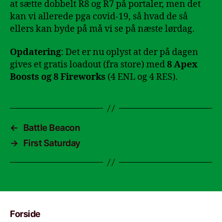
at sætte dobbelt R8 og R7 på portaler, men det
kan vi allerede pga covid-19, så hvad de så
ellers kan byde på må vi se på næste lørdag.
Opdatering
: Det er nu oplyst at der på dagen
gives et gratis loadout (fra store) med
8 Apex
Boosts og 8 Fireworks
(4 ENL og 4 RES).
←
Battle Beacon
→
First Saturday
Forside