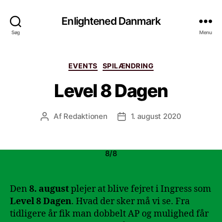
Enlightened Danmark
Søg
Menu
Kategorier
EVENTS
SPILÆNDRING
Level 8 Dagen
Af
Redaktionen
1. august 2020
Indlægsforfatter
Indlægsdato
8/8
Den
8. august
plejer at blive fejret i Ingress som
Level 8 Dagen
. Hvad der sker må vi se. Fra
tidligere år fik man dobbelt AP og mulighed får