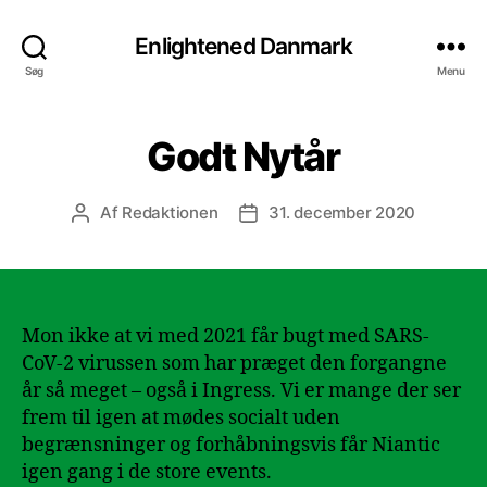
Enlightened Danmark
Søg
Menu
Godt Nytår
Af
Redaktionen
31. december 2020
Indlægsforfatter
Indlægsdato
Mon ikke at vi med 2021 får bugt med SARS-
CoV-2 virussen som har præget den forgangne
år så meget – også i Ingress. Vi er mange der ser
frem til igen at mødes socialt uden
begrænsninger og forhåbningsvis får Niantic
igen gang i de store events.