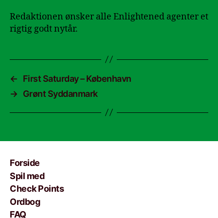
Redaktionen ønsker alle Enlightened agenter et
rigtig godt nytår.
←
First Saturday – København
→
Grønt Syddanmark
Forside
Spil med
Check Points
Ordbog
FAQ