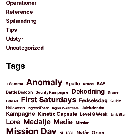
Operationer
Reference
Spilændring
Tips
Udstyr
Uncategorized
Tags
Anomaly
Apollo
BAF
+Gamma
Artikel
Dekodning
Battle Beacon
Bounty Kampagne
Drone
First Saturdays
Fødselsdag
Guide
Field Art
Halloween
Julekalendar
IngressToast
IngressValentines
Kampagne
Kinetic Capsule
Level 8 Week
Link Star
Medalje
Lore
Medie
Mission
Mission Day
Orion
Nytår
NL-1331