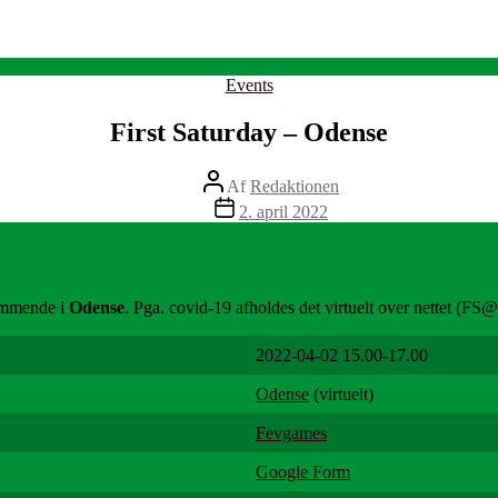
Kategorier
Events
First Saturday – Odense
Indlægsforfatter
Af
Redaktionen
Indlægsdato
2. april 2022
ommende i
Odense
. Pga. covid-19 afholdes det virtuelt over nettet (F
2022-04-02 15.00-17.00
Odense
(virtuelt)
Fevgames
Google Form