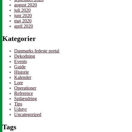
august 2020
juli 2020
juni 2020
maj 2020
april 2020
Kategorier
Danmarks fedeste portal
Dekodning
Events
Guide
Historie
Kalender
Lore
Operationer
Reference
Spilændring
Tips
Udstyr
Uncategorized
Tags