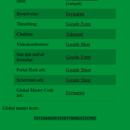
Sted:
(virtuelt)
Beskrivelse:
Fevgames
Tilmelding:
Google Form
Chatfora:
Telegram
Videokonference:
Google Meet
Stat tjek ind/ud
Google Form
formular:
Portal Hunt ark:
Google Sheet
Score/stats ark:
Google Sheet
Global Master Code
Fevgames
ark:
Global master kode:
7X725A8GOPJX56T78MBEXIICPQ5