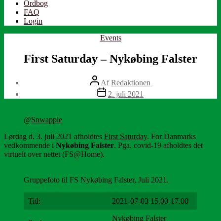
Ordbog
FAQ
Login
Kategorier
Events
First Saturday – Nykøbing Falster
Indlægsforfatter
Af
Redaktionen
Indlægsdato
2. juli 2021
@Snwapple
Lørdag d. 3. juli 2021 afholdtes
First Saturday
. For Danmarks
vedkommende i
Nykøbing Falster
. Pga. covid-19 afholdtes det
virtuelt over nettet (FS@Home).
Gruppefoto til FS Nykøbing Falster, Juli 2021.
Tid:
2021-07-03 15.00-17.00
Nykøbing Falster