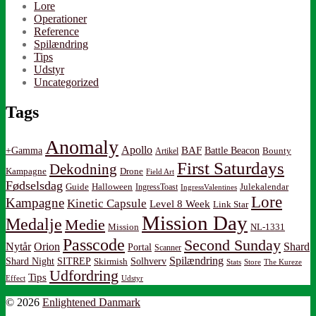
Lore
Operationer
Reference
Spilændring
Tips
Udstyr
Uncategorized
Tags
Anomaly
Apollo
BAF
Battle Beacon
+Gamma
Artikel
Bounty
First Saturdays
Dekodning
Kampagne
Drone
Field Art
Fødselsdag
Guide
Halloween
IngressToast
Julekalendar
IngressValentines
Lore
Kampagne
Kinetic Capsule
Level 8 Week
Link Star
Mission Day
Medalje
Medie
Mission
NL-1331
Passcode
Second Sunday
Nytår
Orion
Shard
Portal
Scanner
Spilændring
Shard Night
SITREP
Solhverv
Skirmish
Stats
Store
The Kureze
Udfordring
Tips
Effect
Udstyr
© 2026
Enlightened Danmark