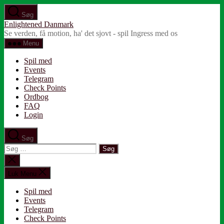
Spring
Søg
til
Enlightened Danmark
indholdet
Se verden, få motion, ha' det sjovt - spil Ingress med os
Menu
Spil med
Events
Telegram
Check Points
Ordbog
FAQ
Login
Søg
Søg
efter:
Luk
søgning
Luk Menu
Spil med
Events
Telegram
Check Points