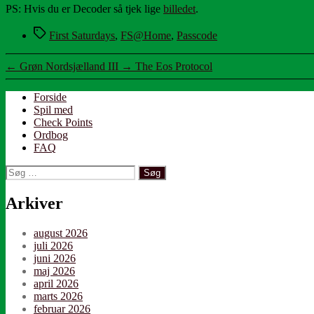
PS: Hvis du er Decoder så tjek lige
billedet
.
Tags
First Saturdays
,
FS@Home
,
Passcode
←
Grøn Nordsjælland III
→
The Eos Protocol
Forside
Spil med
Check Points
Ordbog
FAQ
Søg
efter:
Arkiver
august 2026
juli 2026
juni 2026
maj 2026
april 2026
marts 2026
februar 2026