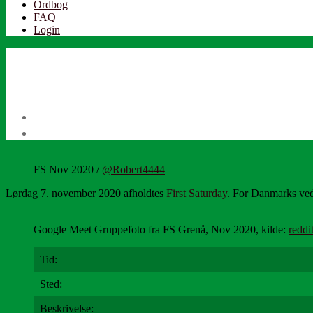
Ordbog
FAQ
Login
FS Nov 2020 /
@Robert4444
Lørdag 7. november 2020 afholdtes
First Saturday
. For Danmarks v
Google Meet Gruppefoto fra FS Grenå, Nov 2020, kilde:
reddi
Tid:
Sted:
Beskrivelse: