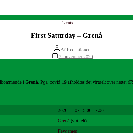
Kategorier
Events
First Saturday – Grenå
Indlægsforfatter
Af
Redaktionen
Indlægsdato
7. november 2020
edkommende i
Grenå
. Pga. covid-19 afholdtes det virtuelt over nettet
t
.
2020-11-07 15.00-17.00
Grenå
(virtuelt)
Fevgames