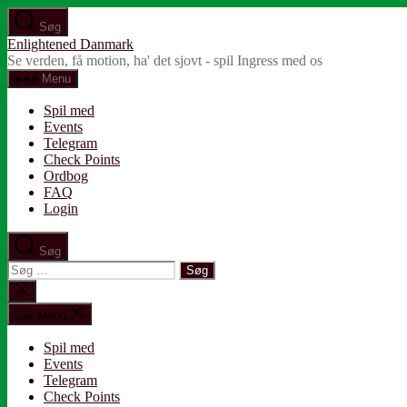
Spring
Søg
til
Enlightened Danmark
indholdet
Se verden, få motion, ha' det sjovt - spil Ingress med os
Menu
Spil med
Events
Telegram
Check Points
Ordbog
FAQ
Login
Søg
Søg
efter:
Luk
søgning
Luk Menu
Spil med
Events
Telegram
Check Points