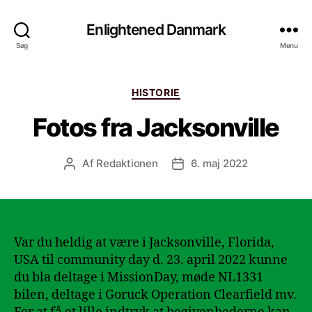
Enlightened Danmark
Søg
Menu
Kategorier
HISTORIE
Fotos fra Jacksonville
Af
Redaktionen
6. maj 2022
Indlægsforfatter
Indlægsdato
Var du heldig at være i Jacksonville, Florida,
USA til community day d. 23. april 2022 kunne
du bla deltage i MissionDay, møde NL1331
bilen, deltage i Goruck Operation Clearfield mv.