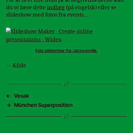
For at få et lille indtryk at begivenhederne kan
du se læse dette
indlæg
(på engelsk) eller se
slideshow med fotos fra events…
Foto slideshow fra Jacksonville.
—
Kilde
←
Vesak
→
München Superposition