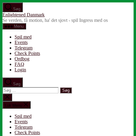
Spring
Søg
til
Enlightened Danmark
indholdet
Se verden, få motion, ha' det sjovt - spil Ingress med os
Menu
Spil med
Events
Telegram
Check Points
Ordbog
FAQ
Login
Søg
Søg
efter:
Luk
søgning
Luk Menu
Spil med
Events
Telegram
Check Points