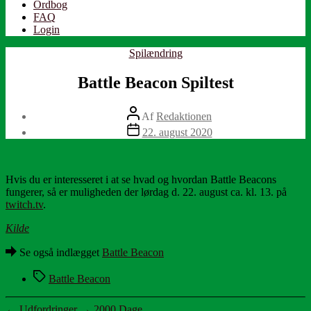
Ordbog
FAQ
Login
Kategorier
Spilændring
Battle Beacon Spiltest
Indlægsforfatter
Af
Redaktionen
Indlægsdato
22. august 2020
Hvis du er interesseret i at se hvad og hvordan Battle Beacons
fungerer, så er muligheden der lørdag d. 22. august ca. kl. 13. på
twitch.tv
.
Kilde
Se også indlægget
Battle Beacon
Tags
Battle Beacon
←
Udfordringer
→
2000 Dage