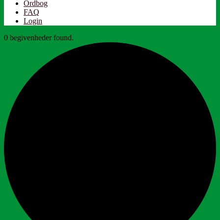
Ordbog
FAQ
Login
0 begivenheder found.