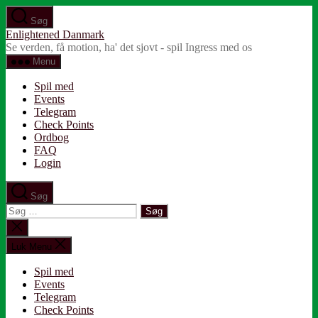
Spring
Søg
til
Enlightened Danmark
indholdet
Se verden, få motion, ha' det sjovt - spil Ingress med os
Menu
Spil med
Events
Telegram
Check Points
Ordbog
FAQ
Login
Søg
Søg
efter:
Luk
søgning
Luk Menu
Spil med
Events
Telegram
Check Points